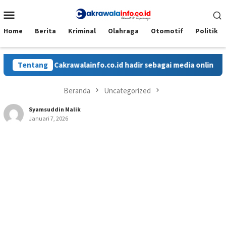
Loncat
Menu
ke
Mobile
konten
Home
Berita
Kriminal
Olahraga
Otomotif
Politik
Tentang
Cakrawalainfo.co.id hadir sebagai media online yang 
Beranda
Uncategorized
Syamsuddin Malik
Januari 7, 2026