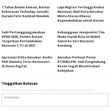
7 Tahun Belum Selesai, Berkas
Laju Migrasi Tertinggi Kedua
Kekerasan Terhadap Jurnalis
Nasional, Wali Kota Amsakar
Darwin Fatir Kembali Mandek
Minta Aturan Khusus
Kependudukan untuk Batam
Sah! Pertanggungjawaban
Kebanggaan Jeneponto! Tim
APBD 2025, Pemko Batam
Muda Sepak Bola Ini Wakili
Targetkan Pertumbuhan
Sulsel ke Seri Nasional
Ekonomi 7,7% di 2027
Bandung
Apresiasi Erlita Amsakar: Kader
Amsakar Perkuat Peran
PKK Diminta Terus Berinovasi
RT/RW/LPM: Jadi Penghubung
di Dunia Digital
Resmi Cegah Misinformasi
Kebijakan
Tinggalkan Balasan
Alamat email Anda tidak akan dipublikasikan.
Ruas yang wajib ditandai
*