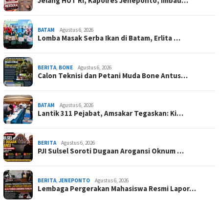
Jelang HUT RI, Kapolres Jeneponto, Imbau…
BATAM
Agustus 6, 2026
Lomba Masak Serba Ikan di Batam, Erlita …
BERITA
,
BONE
Agustus 6, 2026
Calon Teknisi dan Petani Muda Bone Antus…
BATAM
Agustus 6, 2026
Lantik 311 Pejabat, Amsakar Tegaskan: Ki…
BERITA
Agustus 6, 2026
PJI Sulsel Soroti Dugaan Arogansi Oknum …
BERITA
,
JENEPONTO
Agustus 6, 2026
Lembaga Pergerakan Mahasiswa Resmi Lapor…