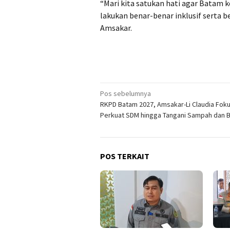
“Mari kita satukan hati agar Batam
lakukan benar-benar inklusif serta b
Amsakar.
Navigasi
Pos sebelumnya
RKPD Batam 2027, Amsakar-Li Claudia Fok
pos
Perkuat SDM hingga Tangani Sampah dan B
POS TERKAIT