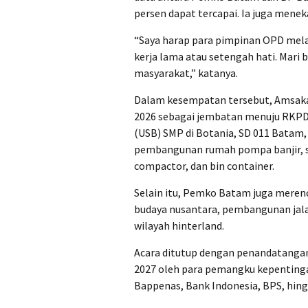
persen dapat tercapai. Ia juga menek
“Saya harap para pimpinan OPD melak
kerja lama atau setengah hati. Mari
masyarakat,” katanya.
Dalam kesempatan tersebut, Amsaka
2026 sebagai jembatan menuju RKPD
(USB) SMP di Botania, SD 011 Batam
pembangunan rumah pompa banjir, s
compactor, dan bin container.
Selain itu, Pemko Batam juga merenc
budaya nusantara, pembangunan jalan
wilayah hinterland.
Acara ditutup dengan penandatanga
2027 oleh para pemangku kepentinga
Bappenas, Bank Indonesia, BPS, hin