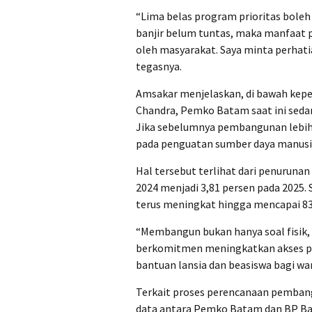
“Lima belas program prioritas boleh 
banjir belum tuntas, maka manfaat 
oleh masyarakat. Saya minta perhatia
tegasnya.
Amsakar menjelaskan, di bawah kepe
Chandra, Pemko Batam saat ini sed
Jika sebelumnya pembangunan lebih b
pada penguatan sumber daya manusi
Hal tersebut terlihat dari penurunan
2024 menjadi 3,81 persen pada 2025.
terus meningkat hingga mencapai 83
“Membangun bukan hanya soal fisik,
berkomitmen meningkatkan akses pen
bantuan lansia dan beasiswa bagi war
Terkait proses perencanaan pemban
data antara Pemko Batam dan BP Ba