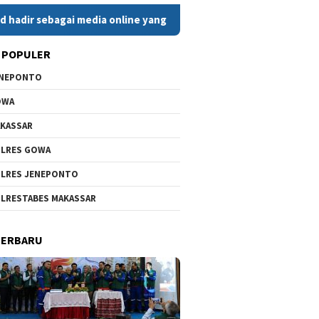
ai media online yang menyajikan berita cepat, faktual, dan ber
 POPULER
ENEPONTO
OWA
KASSAR
LRES GOWA
LRES JENEPONTO
LRESTABES MAKASSAR
TERBARU