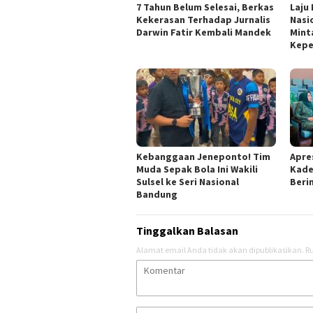
7 Tahun Belum Selesai, Berkas
Laju
Kekerasan Terhadap Jurnalis
Nasi
Darwin Fatir Kembali Mandek
Mint
Kepe
Kebanggaan Jeneponto! Tim
Apres
Muda Sepak Bola Ini Wakili
Kade
Sulsel ke Seri Nasional
Berin
Bandung
Tinggalkan Balasan
Alamat email Anda tidak akan dipublikasikan.
Ru