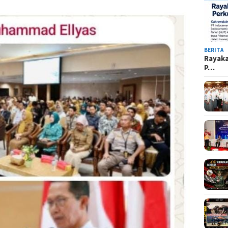
BERITA
Rayak
P…