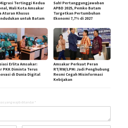
 Migrasi Tertinggi Kedua
Sah! Pertanggungjawaban
onal, Wali Kota Amsakar
APBD 2025, Pemko Batam
a Aturan Khusus
Targetkan Pertumbuhan
ndudukan untuk Batam
Ekonomi 7,7% di 2027
iasi Erlita Amsakar:
Amsakar Perkuat Peran
r PKK Diminta Terus
RT/RW/LPM: Jadi Penghubung
ovasi di Dunia Digital
Resmi Cegah Misinformasi
Kebijakan
as yang wajib ditandai
*