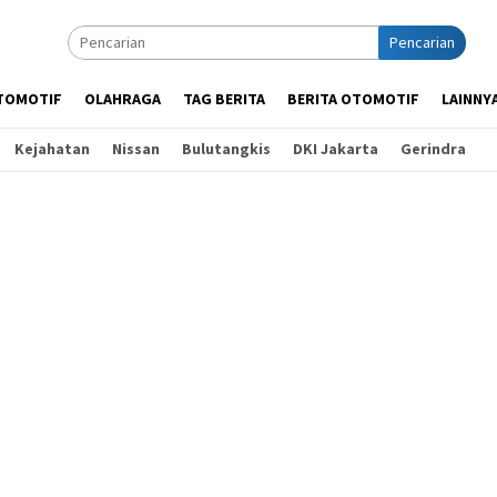
Pencarian
TOMOTIF
OLAHRAGA
TAG BERITA
BERITA OTOMOTIF
LAINNY
Kejahatan
Nissan
Bulutangkis
DKI Jakarta
Gerindra