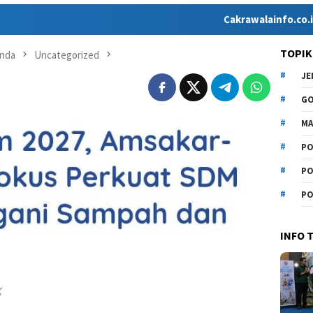
Cakrawalainfo.co.id hadir sebag
TOPIK
nda
Uncategorized
J
G
MA
PO
PO
PO
INFO 