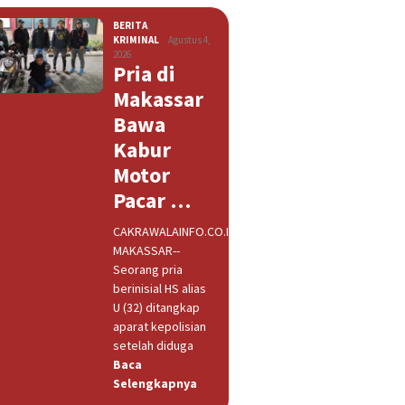
BERITA
,
KRIMINAL
Agustus 4,
2026
Pria di
Makassar
Bawa
Kabur
Motor
Pacar …
CAKRAWALAINFO.CO.ID,
MAKASSAR--
Seorang pria
berinisial HS alias
U (32) ditangkap
aparat kepolisian
setelah diduga
Baca
Selengkapnya