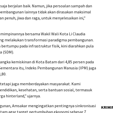
saja berjalan baik. Namun, jika persoalan sampah dan
pembangunan lainnya tidak akan dirasakan maksimal
n penuh, jiwa dan raga, untuk menyelesaikan ini,”
mimpinannya bersama Wakil Wali Kota Li Claudia
ang melakukan transformasi paradigma pembangunan.
ertumpu pada infrastruktur fisik, kini diarahkan pula
a (SDM).
 angka kemiskinan di Kota Batam dari 4,85 persen pada
 Sementara itu, Indeks Pembangunan Manusia (IPM) juga
,80.
 tetapi juga memberdayakan masyarakat. Kami
didikan, kesehatan, serta bantuan sosial, termasuk
ga hinterland,” ujarnya.
gunan, Amsakar mengingatkan pentingnya sinkronisasi
KRIMI
tam agar target pertumbuhan ekonomi sebesar 7