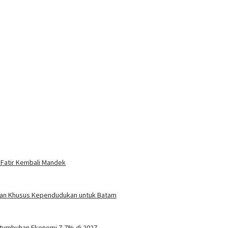
 Fatir Kembali Mandek
turan Khusus Kependudukan untuk Batam
tumbuhan Ekonomi 7,7% di 2027