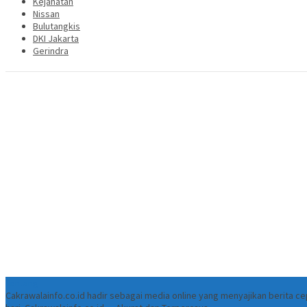
Kejahatan
Nissan
Bulutangkis
DKI Jakarta
Gerindra
Tentang
Cakrawalainfo.co.id hadir sebagai media online yang menyajikan berita 