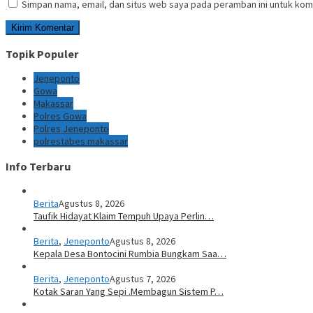
Simpan nama, email, dan situs web saya pada peramban ini untuk kom
Topik Populer
Jeneponto
Gowa
Makassar
Polres Gowa
Polres Jeneponto
polrestabes makassar
Info Terbaru
Berita
Agustus 8, 2026
Taufik Hidayat Klaim Tempuh Upaya Perlin…
Berita
,
Jeneponto
Agustus 8, 2026
Kepala Desa Bontocini Rumbia Bungkam Saa…
Berita
,
Jeneponto
Agustus 7, 2026
Kotak Saran Yang Sepi .Membagun Sistem P…