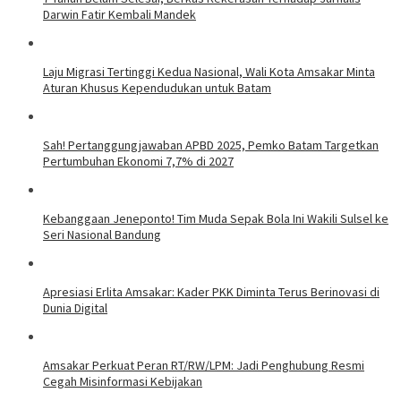
Darwin Fatir Kembali Mandek
Laju Migrasi Tertinggi Kedua Nasional, Wali Kota Amsakar Minta
Aturan Khusus Kependudukan untuk Batam
Sah! Pertanggungjawaban APBD 2025, Pemko Batam Targetkan
Pertumbuhan Ekonomi 7,7% di 2027
Kebanggaan Jeneponto! Tim Muda Sepak Bola Ini Wakili Sulsel ke
Seri Nasional Bandung
Apresiasi Erlita Amsakar: Kader PKK Diminta Terus Berinovasi di
Dunia Digital
Amsakar Perkuat Peran RT/RW/LPM: Jadi Penghubung Resmi
Cegah Misinformasi Kebijakan