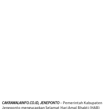
CAKRAWALAINFO.CO.ID, JENEPONTO
– Pemerintah Kabupaten
Jeneponto mengucapkan Selamat Hari Amal Bhakti (HAB)