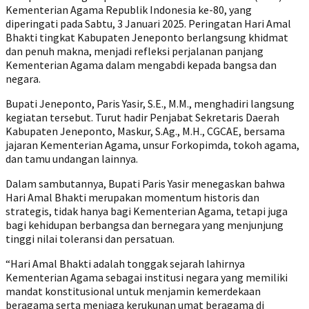
Kementerian Agama Republik Indonesia ke-80, yang
diperingati pada Sabtu, 3 Januari 2025. Peringatan Hari Amal
Bhakti tingkat Kabupaten Jeneponto berlangsung khidmat
dan penuh makna, menjadi refleksi perjalanan panjang
Kementerian Agama dalam mengabdi kepada bangsa dan
negara.
Bupati Jeneponto, Paris Yasir, S.E., M.M., menghadiri langsung
kegiatan tersebut. Turut hadir Penjabat Sekretaris Daerah
Kabupaten Jeneponto, Maskur, S.Ag., M.H., CGCAE, bersama
jajaran Kementerian Agama, unsur Forkopimda, tokoh agama,
dan tamu undangan lainnya.
Dalam sambutannya, Bupati Paris Yasir menegaskan bahwa
Hari Amal Bhakti merupakan momentum historis dan
strategis, tidak hanya bagi Kementerian Agama, tetapi juga
bagi kehidupan berbangsa dan bernegara yang menjunjung
tinggi nilai toleransi dan persatuan.
“Hari Amal Bhakti adalah tonggak sejarah lahirnya
Kementerian Agama sebagai institusi negara yang memiliki
mandat konstitusional untuk menjamin kemerdekaan
beragama serta menjaga kerukunan umat beragama di