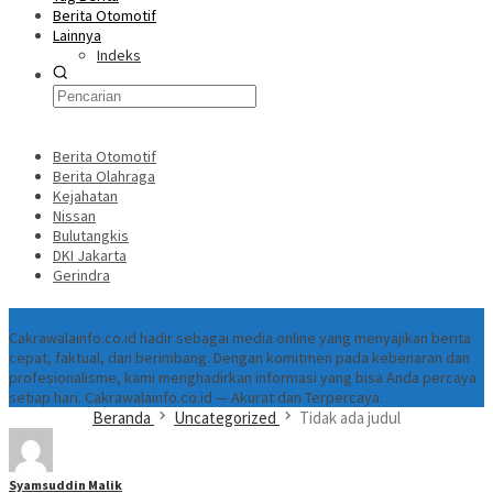
Berita Otomotif
Lainnya
Indeks
Berita Otomotif
Berita Olahraga
Kejahatan
Nissan
Bulutangkis
DKI Jakarta
Gerindra
Tentang
Cakrawalainfo.co.id hadir sebagai media online yang menyajikan berita
cepat, faktual, dan berimbang. Dengan komitmen pada kebenaran dan
profesionalisme, kami menghadirkan informasi yang bisa Anda percaya
setiap hari. Cakrawalainfo.co.id — Akurat dan Terpercaya.
Beranda
Uncategorized
Tidak ada judul
Syamsuddin Malik