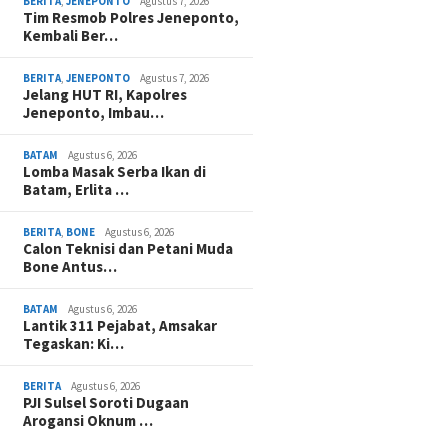
BERITA
,
JENEPONTO
Agustus 7, 2026
Tim Resmob Polres Jeneponto,
Kembali Ber…
BERITA
,
JENEPONTO
Agustus 7, 2026
Jelang HUT RI, Kapolres
Jeneponto, Imbau…
BATAM
Agustus 6, 2026
Lomba Masak Serba Ikan di
Batam, Erlita …
BERITA
,
BONE
Agustus 6, 2026
Calon Teknisi dan Petani Muda
Bone Antus…
BATAM
Agustus 6, 2026
Lantik 311 Pejabat, Amsakar
Tegaskan: Ki…
BERITA
Agustus 6, 2026
PJI Sulsel Soroti Dugaan
Arogansi Oknum …