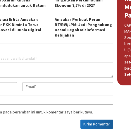
a Aturan Khusus
Targetkan Pertumbuhan
M
ndudukan untuk Batam
Ekonomi 7,7% di 2027
P
iasi Erlita Amsakar:
Amsakar Perkuat Peran
r PKK Diminta Terus
RT/RW/LPM: Jadi Penghubung
CAK
ovasi di Dunia Digital
Resmi Cegah Misinformasi
MAK
Kebijakan
Seo
beri
U (
apa
as yang wajib ditandai
*
set
Ba
Sel
a pada peramban ini untuk komentar saya berikutnya.