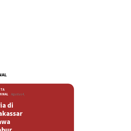
NAL
ITA
,
MINAL
Agustus 4,
ia di
akassar
awa
abur