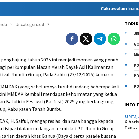
Cakrawalainfo.co.id hadir 
TOPIK
nda
Uncategorized
J
G
MA
i penghujung tahun 2025 ini menjadi momen yang penuh
PO
gi perkumpulan Macan Merah Dayak Asli Kalimantan
ival Jhonlin Group, Pada Sabtu (27/12/2025) kemarin
PO
(MMDAK) yang sebelumnya turut diundang beberapa kali
PO
, kini MMDAK kembali mendapat kehormatan yang kedua
n Batulicin Festival (Batfest) 2025 yang berlangsung
INFO 
roup, Kabupaten Tanah Bumbu.
BERITA
,
AK, H. Saiful, mengapresiasi dan rasa bangga kepada
Kibark
Tan…
tisipasi dalam undangan resmi dari PT Jhonlin Group
tarian daerah khas Banua (Dayak) serta parade busana