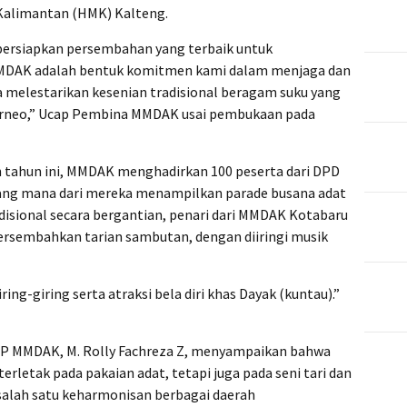
alimantan (HMK) Kalteng.
ersiapkan persembahan yang terbaik untuk
MMDAK adalah bentuk komitmen kami dalam menjaga dan
melestarikan kesenian tradisional beragam suku yang
Borneo,” Ucap Pembina MMDAK usai pembukaan pada
 tahun ini, MMDAK menghadirkan 100 peserta dari DPD
ang mana dari mereka menampilkan parade busana adat
adisional secara bergantian, penari dari MMDAK Kotabaru
sembahkan tarian sambutan, dengan diiringi musik
ing-giring serta atraksi bela diri khas Dayak (kuntau).”
P MMDAK, M. Rolly Fachreza Z, menyampaikan bahwa
rletak pada pakaian adat, tetapi juga pada seni tari dan
 salah satu keharmonisan berbagai daerah