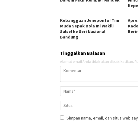
Darwin Fatir Kembali Mandek
Mint
Kepe
Kebanggaan Jeneponto! Tim
Apres
Muda Sepak Bola Ini Wakili
Kade
Sulsel ke Seri Nasional
Berin
Bandung
Tinggalkan Balasan
Alamat email Anda tidak akan dipublikasikan.
Ru
Simpan nama, email, dan situs web say