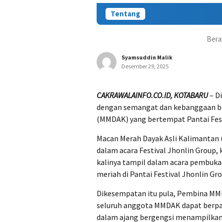
Tentang
Bera
Syamsuddin Malik
Desember 29, 2025
CAKRAWALAINFO.CO.ID, KOTABARU
– D
dengan semangat dan kebanggaan ba
(MMDAK) yang bertempat Pantai Fest
Macan Merah Dayak Asli Kalimantan 
dalam acara Festival Jhonlin Group
kalinya tampil dalam acara pembukaa
meriah di Pantai Festival Jhonlin G
Dikesempatan itu pula, Pembina MMD
seluruh anggota MMDAK dapat berpar
dalam ajang bergengsi menampilkan 