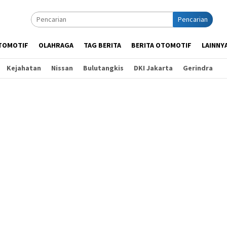
Pencarian
TOMOTIF
OLAHRAGA
TAG BERITA
BERITA OTOMOTIF
LAINNY
Kejahatan
Nissan
Bulutangkis
DKI Jakarta
Gerindra