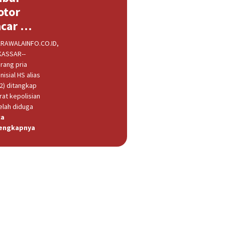
otor
acar …
RAWALAINFO.CO.ID,
ASSAR--
rang pria
nisial HS alias
32) ditangkap
rat kepolisian
elah diduga
ca
engkapnya