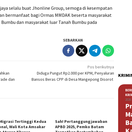
 jaya selalu buat Jhonline Group, semoga di kesempatan
 dan bermanfaat bagi Ormas MMDAK beserta masyarakat
ah Bumbu dan masyarakat luar Tanah Bumbu pada
SEBARKAN
Pos berikutnya
ahkan
Diduga Pungut Rp2.000 per KPM, Penyaluran
KRIMI
rade dan
Bansos Beras CPP di Desa Mangepong Disorot ‎
BER
KRI
2026
Pr
M
B
 Migrasi Tertinggi Kedua
Sah! Pertanggungjawaban
onal, Wali Kota Amsakar
APBD 2025, Pemko Batam
K