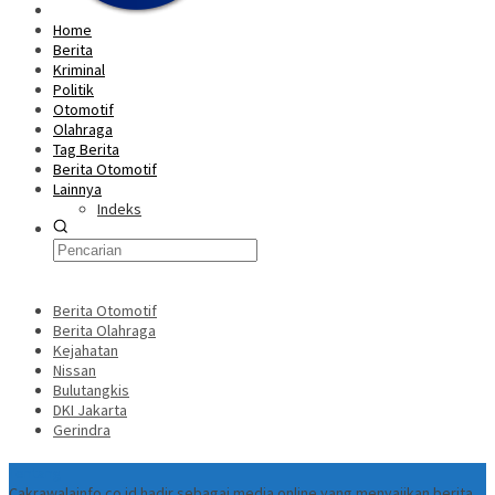
Home
Berita
Kriminal
Politik
Otomotif
Olahraga
Tag Berita
Berita Otomotif
Lainnya
Indeks
Berita Otomotif
Berita Olahraga
Kejahatan
Nissan
Bulutangkis
DKI Jakarta
Gerindra
Tentang
Cakrawalainfo.co.id hadir sebagai media online yang menyajikan berita