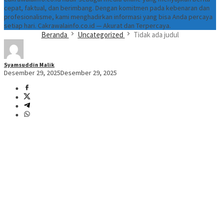
cepat, faktual, dan berimbang. Dengan komitmen pada kebenaran dan
profesionalisme, kami menghadirkan informasi yang bisa Anda percaya
setiap hari. Cakrawalainfo.co.id — Akurat dan Terpercaya.
Beranda
Uncategorized
Tidak ada judul
Syamsuddin Malik
Desember 29, 2025
Desember 29, 2025