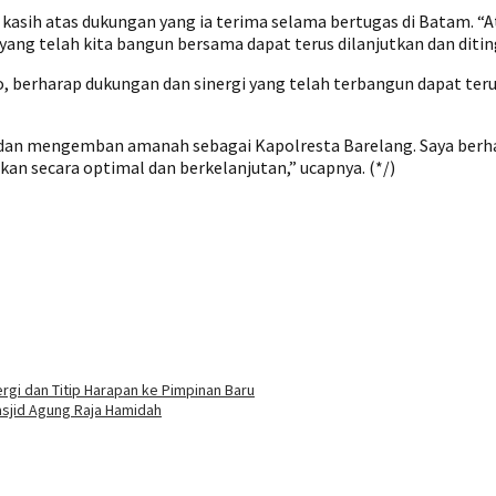
asih atas dukungan yang ia terima selama bertugas di Batam. “At
ng telah kita bangun bersama dapat terus dilanjutkan dan diting
, berharap dukungan dan sinergi yang telah terbangun dapat t
 dan mengemban amanah sebagai Kapolresta Barelang. Saya berh
kan secara optimal dan berkelanjutan,” ucapnya. (*/)
rgi dan Titip Harapan ke Pimpinan Baru
asjid Agung Raja Hamidah