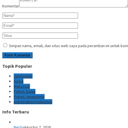
Komentar
Simpan nama, email, dan situs web saya pada peramban ini untuk kom
Topik Populer
Jeneponto
Gowa
Makassar
Polres Gowa
Polres Jeneponto
polrestabes makassar
Info Terbaru
Berita
Agustus 7, 2026