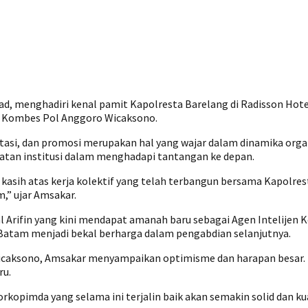
, menghadiri kenal pamit Kapolresta Barelang di Radisson Hote
a Kombes Pol Anggoro Wicaksono.
, dan promosi merupakan hal yang wajar dalam dinamika organis
tan institusi dalam menghadapi tantangan ke depan.
ih atas kerja kolektif yang telah terbangun bersama Kapolresta
,” ujar Amsakar.
l Arifin yang kini mendapat amanah baru sebagai Agen Intelijen 
Batam menjadi bekal berharga dalam pengabdian selanjutnya.
caksono, Amsakar menyampaikan optimisme dan harapan besar. Ia
ru.
rkopimda yang selama ini terjalin baik akan semakin solid dan k