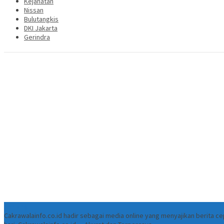
Kejahatan
Nissan
Bulutangkis
DKI Jakarta
Gerindra
Tentang
Cakrawalainfo.co.id hadir sebagai media online yang menyajikan berita 