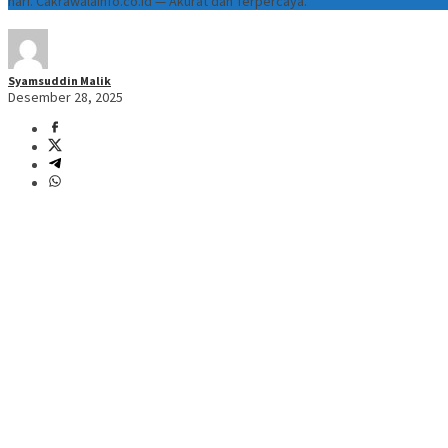
hari. Cakrawalainfo.co.id — Akurat dan Terpercaya.
Syamsuddin Malik
Desember 28, 2025