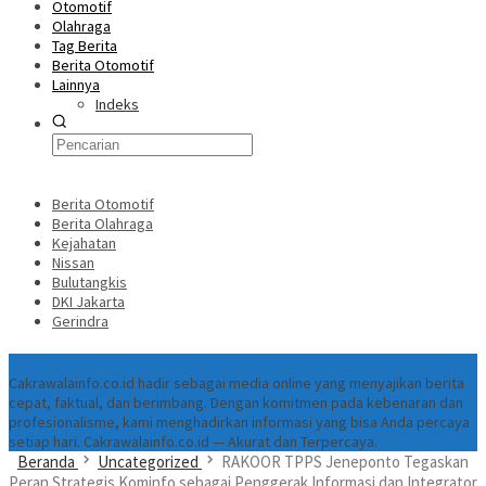
Otomotif
Olahraga
Tag Berita
Berita Otomotif
Lainnya
Indeks
Berita Otomotif
Berita Olahraga
Kejahatan
Nissan
Bulutangkis
DKI Jakarta
Gerindra
Tentang
Cakrawalainfo.co.id hadir sebagai media online yang menyajikan berita
cepat, faktual, dan berimbang. Dengan komitmen pada kebenaran dan
profesionalisme, kami menghadirkan informasi yang bisa Anda percaya
setiap hari. Cakrawalainfo.co.id — Akurat dan Terpercaya.
Beranda
Uncategorized
RAKOOR TPPS Jeneponto Tegaskan
Peran Strategis Kominfo sebagai Penggerak Informasi dan Integrator