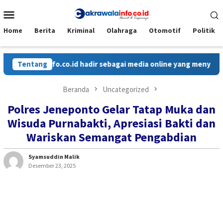
Loncat
Menu
ke
Mobile
konten
Home
Berita
Kriminal
Olahraga
Otomotif
Politik
Cakrawalainfo.co.id hadir sebagai media online yang menyajikan
Tentang
Beranda
Uncategorized
Polres Jeneponto Gelar Tatap Muka dan
Wisuda Purnabakti, Apresiasi Bakti dan
Wariskan Semangat Pengabdian
Syamsuddin Malik
Desember 23, 2025