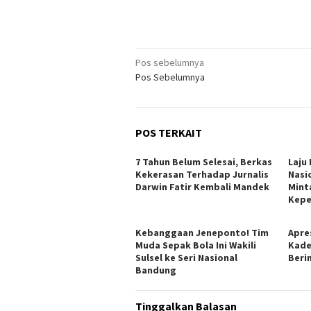
Navigasi
Pos sebelumnya
Pos Sebelumnya
pos
POS TERKAIT
7 Tahun Belum Selesai, Berkas
Laju
Kekerasan Terhadap Jurnalis
Nasi
Darwin Fatir Kembali Mandek
Mint
Kepe
Kebanggaan Jeneponto! Tim
Apres
Muda Sepak Bola Ini Wakili
Kade
Sulsel ke Seri Nasional
Berin
Bandung
Tinggalkan Balasan