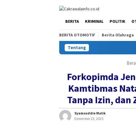
Loncat
ke
konten
HOME
BERITA
KRIMINAL
POLITIK
O
BERITA OTOMOTIF
Berita Olahraga
Tentang
Bera
Forkopimda Jen
Kamtibmas Nata
Tanpa Izin, dan
Syamsuddin Malik
Desember 23, 2025