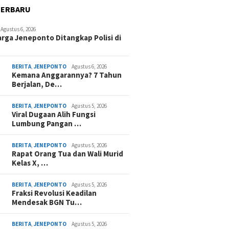
TERBARU
Agustus 6, 2026
rga Jeneponto Ditangkap Polisi di
BERITA
,
JENEPONTO
Agustus 6, 2026
Kemana Anggarannya? 7 Tahun
Berjalan, De…
BERITA
,
JENEPONTO
Agustus 5, 2026
Viral Dugaan Alih Fungsi
Lumbung Pangan …
BERITA
,
JENEPONTO
Agustus 5, 2026
Rapat Orang Tua dan Wali Murid
Kelas X, …
BERITA
,
JENEPONTO
Agustus 5, 2026
Fraksi Revolusi Keadilan
Mendesak BGN Tu…
BERITA
,
JENEPONTO
Agustus 5, 2026