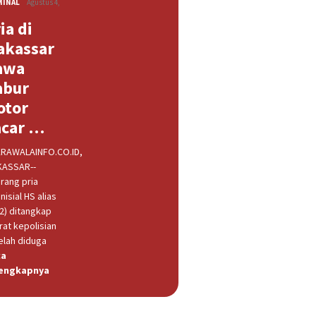
MINAL
Agustus 4,
ia di
akassar
awa
abur
otor
acar …
RAWALAINFO.CO.ID,
ASSAR--
rang pria
nisial HS alias
32) ditangkap
rat kepolisian
elah diduga
ca
engkapnya