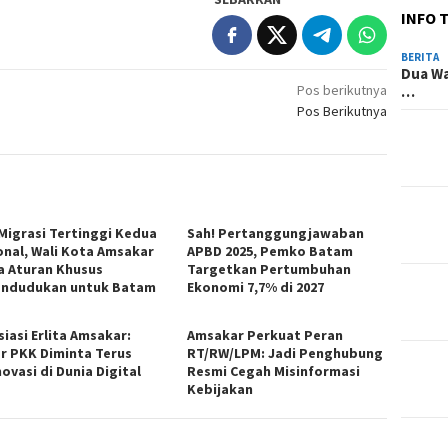
INFO 
BERITA
Dua Wa
Pos berikutnya
…
Pos Berikutnya
 Migrasi Tertinggi Kedua
Sah! Pertanggungjawaban
onal, Wali Kota Amsakar
APBD 2025, Pemko Batam
a Aturan Khusus
Targetkan Pertumbuhan
ndudukan untuk Batam
Ekonomi 7,7% di 2027
iasi Erlita Amsakar:
Amsakar Perkuat Peran
r PKK Diminta Terus
RT/RW/LPM: Jadi Penghubung
ovasi di Dunia Digital
Resmi Cegah Misinformasi
Kebijakan