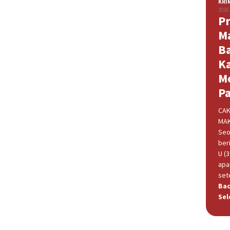
KRI
2026
Pr
M
B
K
M
P
CAK
MAK
Seo
beri
U (
apa
set
Ba
Sel