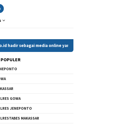
n
A
ir sebagai media online yang menyajikan berita cepat, faktual, 
 POPULER
ENEPONTO
OWA
KASSAR
LRES GOWA
LRES JENEPONTO
LRESTABES MAKASSAR