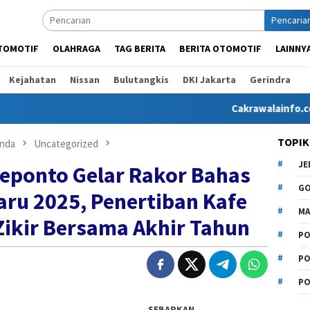
Pencaria
TOMOTIF
OLAHRAGA
TAG BERITA
BERITA OTOMOTIF
LAINNY
Kejahatan
Nissan
Bulutangkis
DKI Jakarta
Gerindra
Cakrawalainfo.co.id had
TOPIK
nda
Uncategorized
J
eponto Gelar Rakor Bahas
G
ru 2025, Penertiban Kafe
MA
 Zikir Bersama Akhir Tahun
PO
PO
PO
SEBARKAN