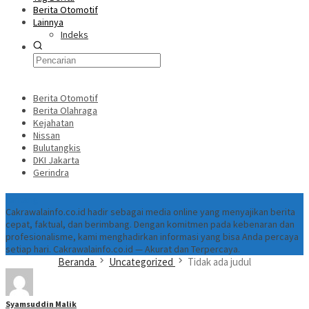
Berita Otomotif
Lainnya
Indeks
Berita Otomotif
Berita Olahraga
Kejahatan
Nissan
Bulutangkis
DKI Jakarta
Gerindra
Tentang
Cakrawalainfo.co.id hadir sebagai media online yang menyajikan berita
cepat, faktual, dan berimbang. Dengan komitmen pada kebenaran dan
profesionalisme, kami menghadirkan informasi yang bisa Anda percaya
setiap hari. Cakrawalainfo.co.id — Akurat dan Terpercaya.
Beranda
Uncategorized
Tidak ada judul
Syamsuddin Malik