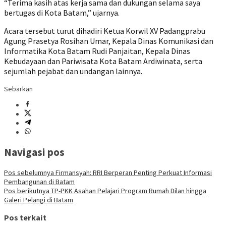
“Terima kasih atas kerja sama dan dukungan selama saya
bertugas di Kota Batam,” ujarnya.
Acara tersebut turut dihadiri Ketua Korwil XV Padangprabu
Agung Prasetya Rosihan Umar, Kepala Dinas Komunikasi dan
Informatika Kota Batam Rudi Panjaitan, Kepala Dinas
Kebudayaan dan Pariwisata Kota Batam Ardiwinata, serta
sejumlah pejabat dan undangan lainnya.
Sebarkan
Navigasi pos
Pos sebelumnya
Firmansyah: RRI Berperan Penting Perkuat Informasi
Pembangunan di Batam
Pos berikutnya
TP-PKK Asahan Pelajari Program Rumah Dilan hingga
Galeri Pelangi di Batam
Pos terkait