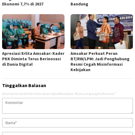
Ekonomi 7,7% di 2027
Bandung
Apresiasi Erlita Amsakar: Kader
Amsakar Perkuat Peran
PKK Diminta Terus Berinovasi
RT/RW/LPM: Jadi Penghubung
di Dunia Digital
Resmi Cegah Misinformasi
Kebijakan
Tinggalkan Balasan
Alamat email Anda tidak akan dipublikasikan.
Ruas yang wajib ditandai
*