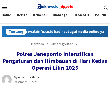
Loncat
Menu
ke
Mobile
konten
Home
Berita
Kriminal
Olahraga
Otomotif
Politik
Cakrawalainfo.co.id hadir sebagai media online yang menyaj
Tentang
Beranda
Uncategorized
Polres Jeneponto Intensifkan
Pengaturan dan Himbauan di Hari Kedua
Operasi Lilin 2025
Syamsuddin Malik
Desember 22, 2025