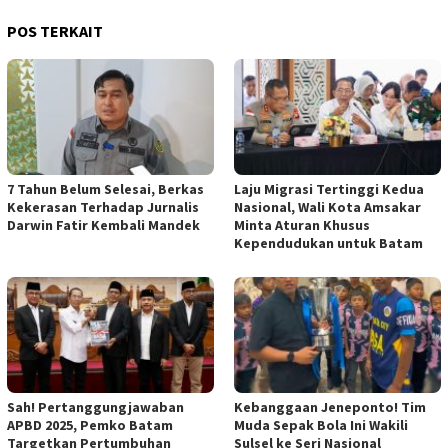
POS TERKAIT
7 Tahun Belum Selesai, Berkas
Laju Migrasi Tertinggi Kedua
Kekerasan Terhadap Jurnalis
Nasional, Wali Kota Amsakar
Darwin Fatir Kembali Mandek
Minta Aturan Khusus
Kependudukan untuk Batam
Sah! Pertanggungjawaban
Kebanggaan Jeneponto! Tim
APBD 2025, Pemko Batam
Muda Sepak Bola Ini Wakili
Targetkan Pertumbuhan
Sulsel ke Seri Nasional