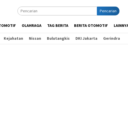
Pencarian
TOMOTIF
OLAHRAGA
TAG BERITA
BERITA OTOMOTIF
LAINNY
Kejahatan
Nissan
Bulutangkis
DKI Jakarta
Gerindra