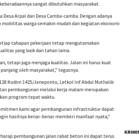
keberadaannya sangat dibutuhkan masyarakat.
ra Desa Arpal dan Desa Camba-camba. Dengan adanya
ap mobilitas warga semakin mudah dan kegiatan ekonomi
 setiap tahapan pekerjaan tetap mengutamakan
kualitas yang baik dan tahan lama.
, tetapi juga menjaga kualitas. Jalan ini harus kuat
 panjang oleh masyarakat,” tegasnya.
28 Kodim 1425/Jeneponto, Letkol Inf Abdul Muthalib
atan pembangunan melalui kerja malam merupakan
kan program tepat waktu.
 komitmen kami agar pembangunan infrastruktur dapat
ingin hasilnya benar-benar memberi manfaat nyata,”
KRIMI
erharap pembangunan jalan rabat beton ini dapat terus