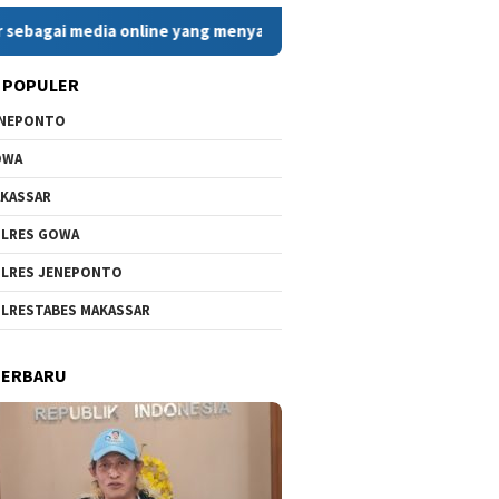
dia online yang menyajikan berita cepat, faktual, dan berimban
 POPULER
ENEPONTO
OWA
KASSAR
LRES GOWA
LRES JENEPONTO
LRESTABES MAKASSAR
TERBARU