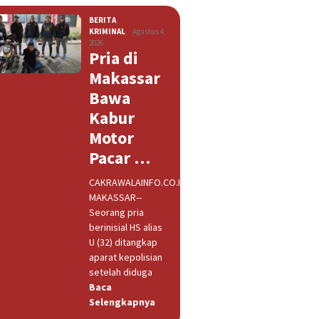
BERITA
,
KRIMINAL
Agustus 4,
2026
Pria di
Makassar
Bawa
Kabur
Motor
Pacar …
CAKRAWALAINFO.CO.ID,
MAKASSAR--
Seorang pria
berinisial HS alias
U (32) ditangkap
aparat kepolisian
setelah diduga
Baca
Selengkapnya