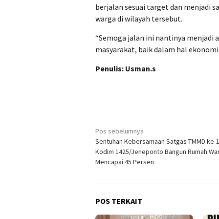
berjalan sesuai target dan menjadi
warga di wilayah tersebut.
“Semoga jalan ini nantinya menjadi
masyarakat, baik dalam hal ekonomi 
Penulis: Usman.s
Navigasi
Pos sebelumnya
Sentuhan Kebersamaan Satgas TMMD ke-
pos
Kodim 1425/Jeneponto Bangun Rumah Wa
Mencapai 45 Persen
POS TERKAIT