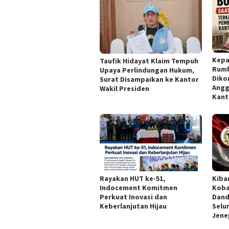
Kepa
Taufik Hidayat Klaim Tempuh
Rumb
Upaya Perlindungan Hukum,
Diko
Surat Disampaikan ke Kantor
Angg
Wakil Presiden
Kant
Rayakan HUT ke-51,
Kiba
Indocement Komitmen
Koba
Perkuat Inovasi dan
Dand
Keberlanjutan Hijau
Selu
Jene