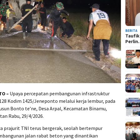
BERITA
Taufik
Perli
TO –
Upaya percepatan pembangunan infrastruktur
 128 Kodim 1425/Jeneponto melalui kerja lembur, pada
usun Bonto te’ne, Desa Arpal, Kecamatan Binamu,
tan Rabu, 29/4/2026.
a prajurit TNI terus bergerak, seolah bertempur
bangunan jalan rabat beton yang dinantikan