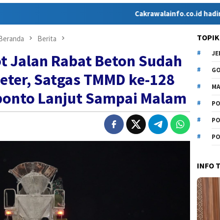
Cakrawalainfo.co.id hadir sebagai me
TOPIK
Beranda
Berita
J
t Jalan Rabat Beton Sudah
G
eter, Satgas TMMD ke-128
MA
ponto Lanjut Sampai Malam
PO
PO
PO
INFO 