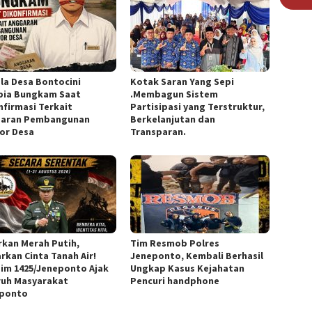
la Desa Bontocini
Kotak Saran Yang Sepi
ia Bungkam Saat
.Membagun Sistem
nfirmasi Terkait
Partisipasi yang Terstruktur,
aran Pembangunan
Berkelanjutan dan
or Desa
Transparan.
rkan Merah Putih,
Tim Resmob Polres
rkan Cinta Tanah Air!
Jeneponto, Kembali Berhasil
im 1425/Jeneponto Ajak
Ungkap Kasus Kejahatan
ruh Masyarakat
Pencuri handphone
ponto