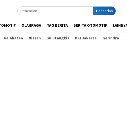
Pencarian
TOMOTIF
OLAHRAGA
TAG BERITA
BERITA OTOMOTIF
LAINNY
Kejahatan
Nissan
Bulutangkis
DKI Jakarta
Gerindra