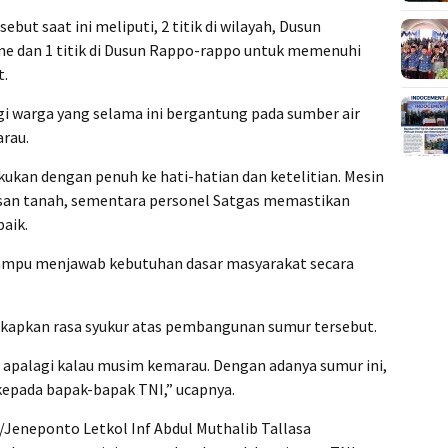
but saat ini meliputi, 2 titik di wilayah, Dusun
e’ne dan 1 titik di Dusun Rappo-rappo untuk memenuhi
t.
agi warga yang selama ini bergantung pada sumber air
rau.
kukan dengan penuh ke hati-hatian dan ketelitian. Mesin
isan tanah, sementara personel Satgas memastikan
aik.
 mampu menjawab kebutuhan dasar masyarakat secara
gkapkan rasa syukur atas pembangunan sumur tersebut.
h, apalagi kalau musim kemarau. Dengan adanya sumur ini,
kepada bapak-bapak TNI,” ucapnya.
eneponto Letkol Inf Abdul Muthalib Tallasa