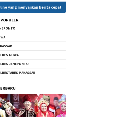
nyajikan berita cepat, faktual, dan berimbang. Dengan komitmen
 POPULER
ENEPONTO
OWA
KASSAR
LRES GOWA
LRES JENEPONTO
LRESTABES MAKASSAR
TERBARU