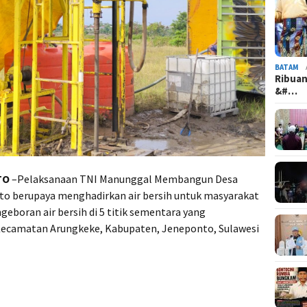
BATAM
Ribuan
&#…
TO
–Pelaksanaan TNI Manunggal Membangun Desa
o berupaya menghadirkan air bersih untuk masyarakat
eboran air bersih di 5 titik sementara yang
, Kecamatan Arungkeke, Kabupaten, Jeneponto, Sulawesi