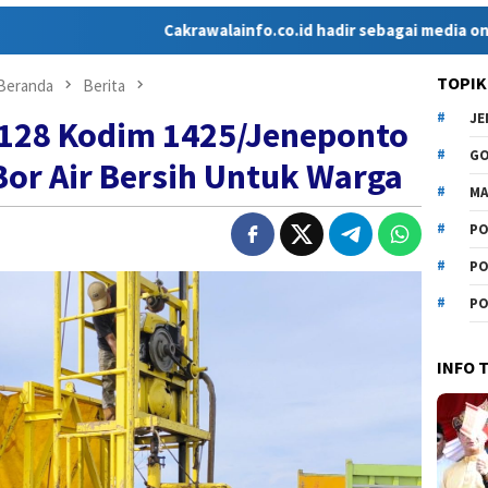
Cakrawalainfo.co.id hadir sebagai media online yang me
TOPIK
Beranda
Berita
J
128 Kodim 1425/Jeneponto
G
or Air Bersih Untuk Warga
MA
PO
PO
PO
INFO 