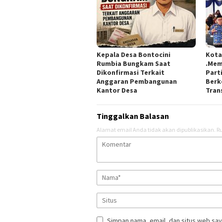
Kepala Desa Bontocini
Kota
Rumbia Bungkam Saat
.Mem
Dikonfirmasi Terkait
Part
Anggaran Pembangunan
Berk
Kantor Desa
Tran
Tinggalkan Balasan
Alamat email Anda tidak akan dipublikasikan.
Ru
Simpan nama, email, dan situs web say