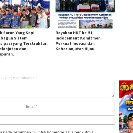
k Saran Yang Sepi
Rayakan HUT ke-51,
bagun Sistem
Indocement Komitmen
isipasi yang Terstruktur,
Perkuat Inovasi dan
elanjutan dan
Keberlanjutan Hijau
sparan.
as yang wajib ditandai
*
a pada peramban ini untuk komentar saya berikutnya.