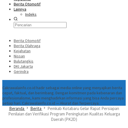
Berita Otomotif
Lainnya
Indeks
Berita Otomotif
Berita Olahraga
Kejahatan
Nissan
Bulutangkis
DKI Jakarta
Gerindra
Tentang
Cakrawalainfo.co.id hadir sebagai media online yang menyajikan berita
cepat, faktual, dan berimbang. Dengan komitmen pada kebenaran dan
profesionalisme, kami menghadirkan informasi yang bisa Anda percaya
setiap hari. Cakrawalainfo.co.id — Akurat dan Terpercaya.
Beranda
Berita
‎Pemkab Kotabaru Gelar Rapat Persiapan
Penilaian dan Verifikasi Program Peningkatan Kualitas Keluarga
Daerah (PK2D)