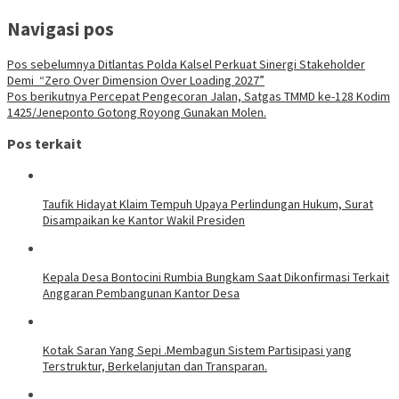
Navigasi pos
Pos sebelumnya
Ditlantas Polda Kalsel Perkuat Sinergi Stakeholder
Demi “Zero Over Dimension Over Loading 2027”
Pos berikutnya
‎Percepat Pengecoran Jalan, Satgas TMMD ke-128 Kodim
1425/Jeneponto Gotong Royong Gunakan Molen.
Pos terkait
Taufik Hidayat Klaim Tempuh Upaya Perlindungan Hukum, Surat
Disampaikan ke Kantor Wakil Presiden
Kepala Desa Bontocini Rumbia Bungkam Saat Dikonfirmasi Terkait
Anggaran Pembangunan Kantor Desa
Kotak Saran Yang Sepi .Membagun Sistem Partisipasi yang
Terstruktur, Berkelanjutan dan Transparan.