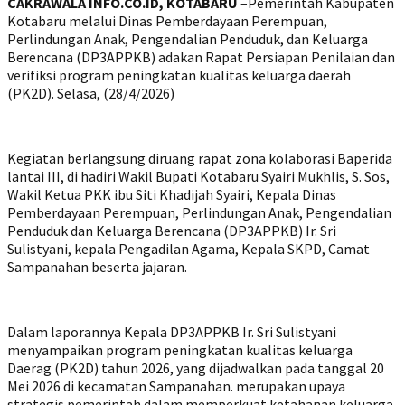
CAKRAWALA INFO.CO.ID, KOTABARU
–Pemerintah Kabupaten
Kotabaru melalui Dinas Pemberdayaan Perempuan,
Perlindungan Anak, Pengendalian Penduduk, dan Keluarga
Berencana (DP3APPKB) adakan Rapat Persiapan Penilaian dan
verifiksi program peningkatan kualitas keluarga daerah
(PK2D). Selasa, (28/4/2026)
‎Kegiatan berlangsung diruang rapat zona kolaborasi Baperida
lantai III, di hadiri Wakil Bupati Kotabaru Syairi Mukhlis, S. Sos,
Wakil Ketua PKK ibu Siti Khadijah Syairi, Kepala Dinas
Pemberdayaan Perempuan, Perlindungan Anak, Pengendalian
Penduduk dan Keluarga Berencana (DP3APPKB) Ir. Sri
Sulistyani, kepala Pengadilan Agama, Kepala SKPD, Camat
Sampanahan beserta jajaran.
‎Dalam laporannya Kepala DP3APPKB Ir. Sri Sulistyani
menyampaikan program peningkatan kualitas keluarga
Daerag (PK2D) tahun 2026, yang dijadwalkan pada tanggal 20
Mei 2026 di kecamatan Sampanahan. merupakan upaya
strategis pemerintah dalam memperkuat ketahanan keluarga