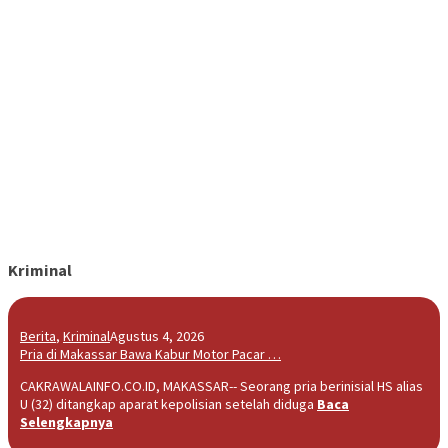
Kriminal
Berita
,
Kriminal
Agustus 4, 2026
Pria di Makassar Bawa Kabur Motor Pacar …
CAKRAWALAINFO.CO.ID, MAKASSAR-- Seorang pria berinisial HS alias
U (32) ditangkap aparat kepolisian setelah diduga
Baca
Selengkapnya