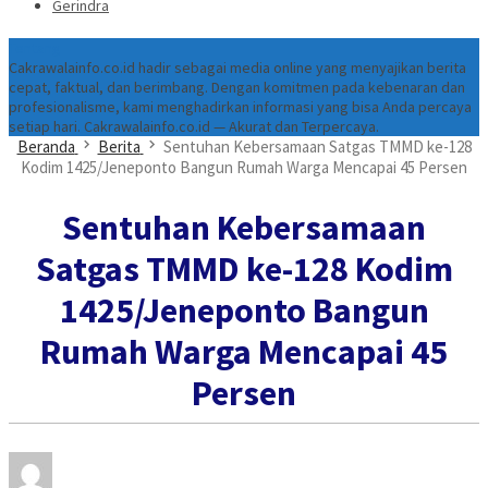
Gerindra
Tentang
Cakrawalainfo.co.id hadir sebagai media online yang menyajikan berita
cepat, faktual, dan berimbang. Dengan komitmen pada kebenaran dan
profesionalisme, kami menghadirkan informasi yang bisa Anda percaya
setiap hari. Cakrawalainfo.co.id — Akurat dan Terpercaya.
Beranda
Berita
Sentuhan Kebersamaan Satgas TMMD ke-128
Kodim 1425/Jeneponto Bangun Rumah Warga Mencapai 45 Persen
Sentuhan Kebersamaan
Satgas TMMD ke-128 Kodim
1425/Jeneponto Bangun
Rumah Warga Mencapai 45
Persen