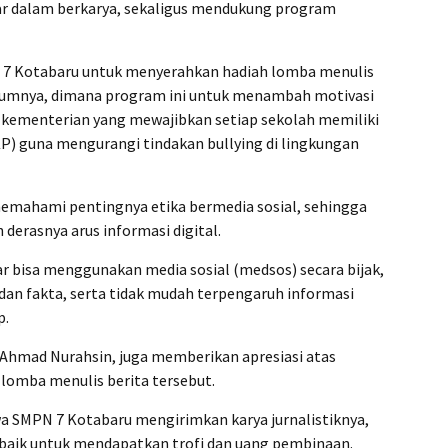
r dalam berkarya, sekaligus mendukung program
ri 7 Kotabaru untuk menyerahkan hadiah lomba menulis
elumnya, dimana program ini untuk menambah motivasi
n kementerian yang mewajibkan setiap sekolah memiliki
) guna mengurangi tindakan bullying di lingkungan
memahami pentingnya etika bermedia sosial, sehingga
 derasnya arus informasi digital.
ar bisa menggunakan media sosial (medsos) secara bijak,
n fakta, serta tidak mudah terpengaruh informasi
p.
 Ahmad Nurahsin, juga memberikan apresiasi atas
lomba menulis berita tersebut.
swa SMPN 7 Kotabaru mengirimkan karya jurnalistiknya,
baik untuk mendapatkan trofi dan uang pembinaan.