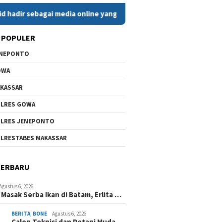
ebagai media online yang menyajikan berita cepat, faktual, dan 
 POPULER
ENEPONTO
OWA
KASSAR
LRES GOWA
LRES JENEPONTO
LRESTABES MAKASSAR
TERBARU
Agustus 6, 2026
Masak Serba Ikan di Batam, Erlita …
BERITA
,
BONE
Agustus 6, 2026
Calon Teknisi dan Petani Muda