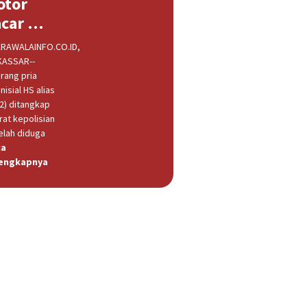
otor
acar …
RAWALAINFO.CO.ID,
ASSAR--
rang pria
nisial HS alias
32) ditangkap
rat kepolisian
elah diduga
ca
engkapnya