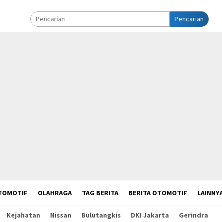
Pencarian
TOMOTIF
OLAHRAGA
TAG BERITA
BERITA OTOMOTIF
LAINNY
Kejahatan
Nissan
Bulutangkis
DKI Jakarta
Gerindra