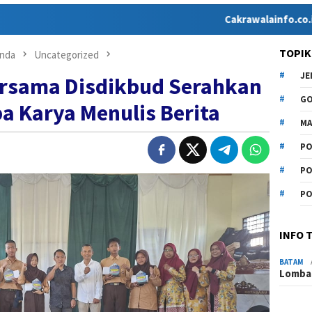
Cakrawalainfo.co.id hadir s
TOPIK
nda
Uncategorized
J
ersama Disdikbud Serahkan
G
 Karya Menulis Berita
MA
PO
PO
PO
INFO 
BATAM
Lomba 