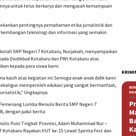
ainnya untuk terus berkarya dan mengasah kemampuan
ekankan pentingnya pemahaman etika jurnalistik dan
erkembangan teknologi dan informasi yang semakin
kolah SMP Negeri 7 Kotabaru, Nurjakiah, menyampaikan
epada Disdikbud Kotabaru dan PWI Kotabaru atas
ikan kepada para siswa kami.
KRIMI
ma kasih atas kegiatan ini. Semoga anak-anak didik kami
sekaligus memperoleh edukasi yang sangat bermanfaat,
BER
jurnalistik,” Ungkapnya.
KRI
2026
Pr
 Pemenang Lomba Menulis Berita SMP Negeri 7
M
 B, dengan judul berita
B
enulis Puisi Tingkat Provinsi, Adam Muhammad Nur –
K
ri 7 Kotabaru Rayakan HUT ke-15 Lewat Spenta Fest dan