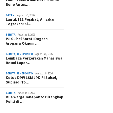
Bone Antus…
BATAM
Agustus 6, 2026
Lantik 311 Pejabat, Amsakar
Tegaskan: Ki…
BERITA
Agustus 6, 2026
PJI Sulsel Soroti Dugaan
Arogansi Oknum …
BERITA
,
JENEPONTO
Agustus 6, 2026
Lembaga Pergerakan Mahasiswa
Resmi Lapor…
BERITA
,
JENEPONTO
Agustus 6, 2026
Ketua DPW LSM LPK-RI Sulsel,
Supriadi To…
BERITA
Agustus 6, 2026
Dua Warga Jeneponto Ditangkap
Polisi di …