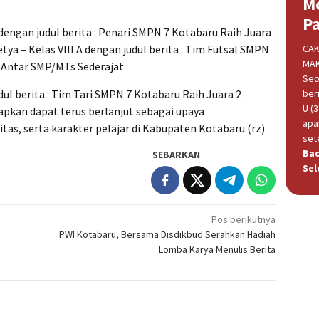
M
P
 dengan judul berita : Penari SMPN 7 Kotabaru Raih Juara
ya – Kelas VIII A dengan judul berita : Tim Futsal SMPN
CAK
MAK
n Antar SMP/MTs Sederajat
Seo
udul berita : Tim Tari SMPN 7 Kotabaru Raih Juara 2
beri
U (
rapkan dapat terus berlanjut sebagai upaya
apa
itas, serta karakter pelajar di Kabupaten Kotabaru.(rz)
set
Ba
SEBARKAN
Sel
Pos berikutnya
PWI Kotabaru, Bersama Disdikbud Serahkan Hadiah
Lomba Karya Menulis Berita