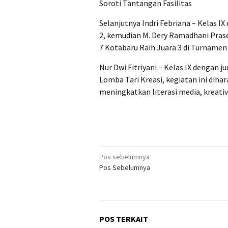
Soroti Tantangan Fasilitas
Selanjutnya Indri Febriana – Kelas IX
2, kemudian M. Dery Ramadhani Praset
7 Kotabaru Raih Juara 3 di Turname
Nur Dwi Fitriyani – Kelas IX dengan j
Lomba Tari Kreasi, kegiatan ini diha
meningkatkan literasi media, kreativ
Navigasi
Pos sebelumnya
Pos Sebelumnya
pos
POS TERKAIT