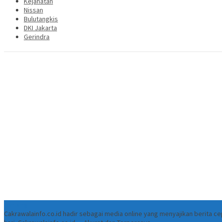
Kejahatan
Nissan
Bulutangkis
DKI Jakarta
Gerindra
Tentang
Cakrawalainfo.co.id hadir sebagai media online yang menyajikan berita 