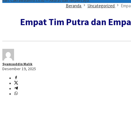
hari. Cakrawalainfo.co.id — Akurat dan Terpercaya.
Beranda
Uncategorized
Empat
Empat Tim Putra dan Empat
Syamsuddin Malik
Desember 19, 2025