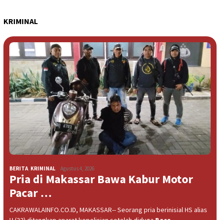
KRIMINAL
BERITA
,
KRIMINAL
Agustus 4, 2026
Pria di Makassar Bawa Kabur Motor
Pacar …
CAKRAWALAINFO.CO.ID, MAKASSAR-- Seorang pria berinisial HS alias
U (32) ditangkap aparat kepolisian setelah diduga
Baca