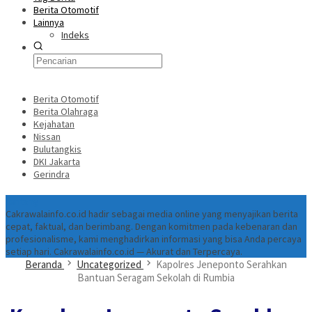
Berita Otomotif
Lainnya
Indeks
Berita Otomotif
Berita Olahraga
Kejahatan
Nissan
Bulutangkis
DKI Jakarta
Gerindra
Tentang
Cakrawalainfo.co.id hadir sebagai media online yang menyajikan berita
cepat, faktual, dan berimbang. Dengan komitmen pada kebenaran dan
profesionalisme, kami menghadirkan informasi yang bisa Anda percaya
setiap hari. Cakrawalainfo.co.id — Akurat dan Terpercaya.
Beranda
Uncategorized
Kapolres Jeneponto Serahkan
Bantuan Seragam Sekolah di Rumbia