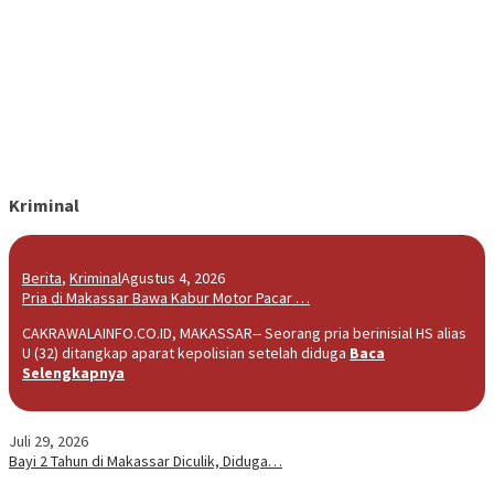
Kriminal
Berita
,
Kriminal
Agustus 4, 2026
Pria di Makassar Bawa Kabur Motor Pacar …
CAKRAWALAINFO.CO.ID, MAKASSAR-- Seorang pria berinisial HS alias
U (32) ditangkap aparat kepolisian setelah diduga
Baca
Selengkapnya
Juli 29, 2026
Bayi 2 Tahun di Makassar Diculik, Diduga…