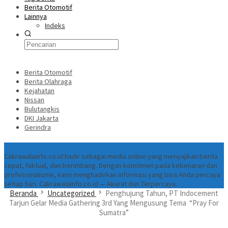
Berita Otomotif
Lainnya
Indeks
Berita Otomotif
Berita Olahraga
Kejahatan
Nissan
Bulutangkis
DKI Jakarta
Gerindra
Tentang
Cakrawalainfo.co.id hadir sebagai media online yang menyajikan berita
cepat, faktual, dan berimbang. Dengan komitmen pada kebenaran dan
profesionalisme, kami menghadirkan informasi yang bisa Anda percaya
setiap hari. Cakrawalainfo.co.id — Akurat dan Terpercaya.
Beranda
Uncategorized
Penghujung Tahun, PT Indocement
Tarjun Gelar Media Gathering 3rd Yang Mengusung Tema “Pray For
Sumatra”