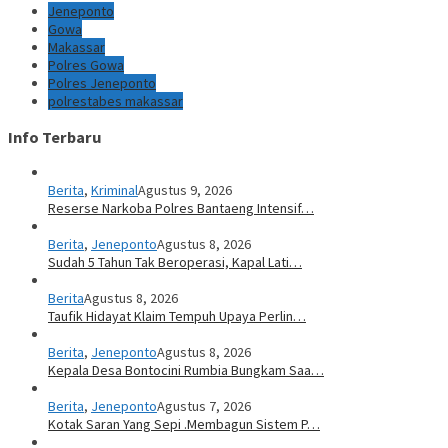
Jeneponto
Gowa
Makassar
Polres Gowa
Polres Jeneponto
polrestabes makassar
Info Terbaru
Berita
,
Kriminal
Agustus 9, 2026
Reserse Narkoba Polres Bantaeng Intensif…
Berita
,
Jeneponto
Agustus 8, 2026
Sudah 5 Tahun Tak Beroperasi, Kapal Lati…
Berita
Agustus 8, 2026
Taufik Hidayat Klaim Tempuh Upaya Perlin…
Berita
,
Jeneponto
Agustus 8, 2026
Kepala Desa Bontocini Rumbia Bungkam Saa…
Berita
,
Jeneponto
Agustus 7, 2026
Kotak Saran Yang Sepi .Membagun Sistem P…