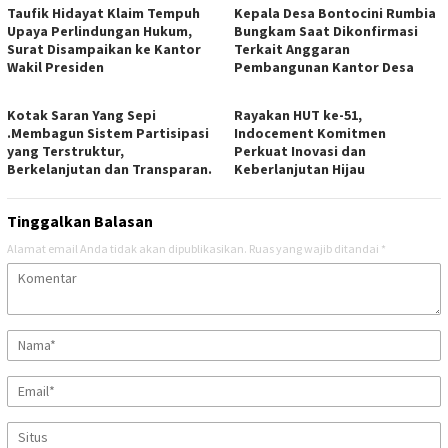
Taufik Hidayat Klaim Tempuh
Kepala Desa Bontocini Rumbia
Upaya Perlindungan Hukum,
Bungkam Saat Dikonfirmasi
Surat Disampaikan ke Kantor
Terkait Anggaran
Wakil Presiden
Pembangunan Kantor Desa
Kotak Saran Yang Sepi
Rayakan HUT ke-51,
.Membagun Sistem Partisipasi
Indocement Komitmen
yang Terstruktur,
Perkuat Inovasi dan
Berkelanjutan dan Transparan.
Keberlanjutan Hijau
Tinggalkan Balasan
Alamat email Anda tidak akan dipublikasikan.
Ruas yang wajib ditandai
*