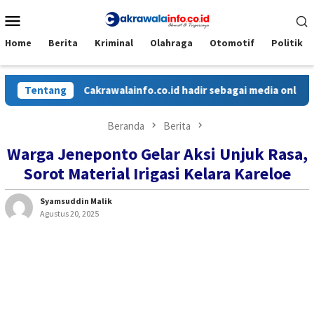
Loncat
Menu
ke
Mobile
konten
Home
Berita
Kriminal
Olahraga
Otomotif
Politik
Tentang
Cakrawalainfo.co.id hadir sebagai media online ya
Beranda
Berita
Warga Jeneponto Gelar Aksi Unjuk Rasa,
Sorot Material Irigasi Kelara Kareloe
Syamsuddin Malik
Agustus 20, 2025