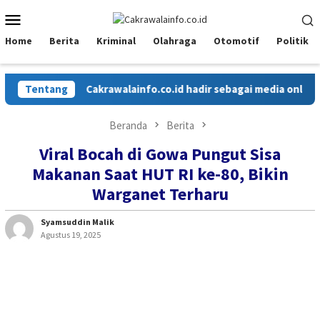
Loncat
Menu
ke
Mobile
konten
Home
Berita
Kriminal
Olahraga
Otomotif
Politik
Tentang
Cakrawalainfo.co.id hadir sebagai media online ya
Beranda
Berita
Viral Bocah di Gowa Pungut Sisa
Makanan Saat HUT RI ke-80, Bikin
Warganet Terharu
Syamsuddin Malik
Agustus 19, 2025