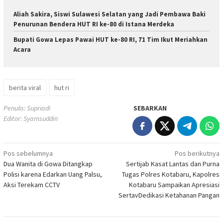
Aliah Sakira, Siswi Sulawesi Selatan yang Jadi Pembawa Baki
Penurunan Bendera HUT RI ke-80 di Istana Merdeka
Bupati Gowa Lepas Pawai HUT ke-80 RI, 71 Tim Ikut Meriahkan
Acara
berita viral
hut ri
Penulis: Supriadi
SEBARKAN
Editor: Syamsuddin
Navigasi
Pos sebelumnya
Pos berikutnya
Dua Wanita di Gowa Ditangkap
Sertijab Kasat Lantas dan Purna
pos
Polisi karena Edarkan Uang Palsu,
Tugas Polres Kotabaru, Kapolres
Aksi Terekam CCTV
Kotabaru Sampaikan Apresiasi
SertavDedikasi Ketahanan Pangan