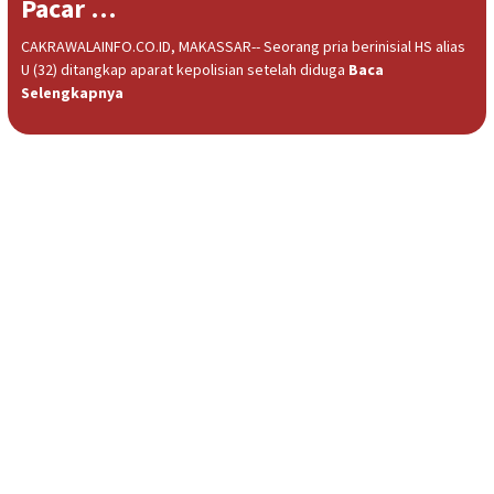
Pacar …
CAKRAWALAINFO.CO.ID, MAKASSAR-- Seorang pria berinisial HS alias
U (32) ditangkap aparat kepolisian setelah diduga
Baca
Selengkapnya