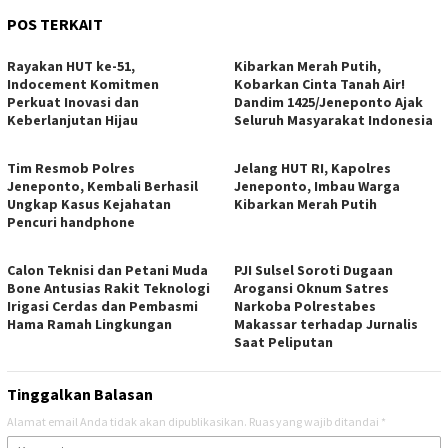
POS TERKAIT
Rayakan HUT ke-51,
Kibarkan Merah Putih,
Indocement Komitmen
Kobarkan Cinta Tanah Air!
Perkuat Inovasi dan
Dandim 1425/Jeneponto Ajak
Keberlanjutan Hijau
Seluruh Masyarakat Indonesia
Tim Resmob Polres
Jelang HUT RI, Kapolres
Jeneponto, Kembali Berhasil
Jeneponto, Imbau Warga
Ungkap Kasus Kejahatan
Kibarkan Merah Putih
Pencuri handphone
Calon Teknisi dan Petani Muda
PJI Sulsel Soroti Dugaan
Bone Antusias Rakit Teknologi
Arogansi Oknum Satres
Irigasi Cerdas dan Pembasmi
Narkoba Polrestabes
Hama Ramah Lingkungan
Makassar terhadap Jurnalis
Saat Peliputan
Tinggalkan Balasan
Alamat email Anda tidak akan dipublikasikan.
Ruas yang wajib ditandai
*