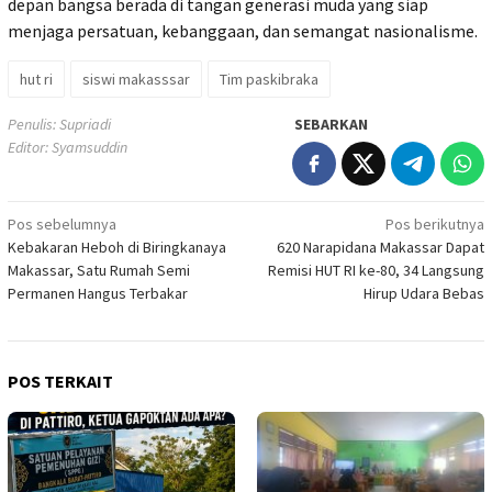
depan bangsa berada di tangan generasi muda yang siap
menjaga persatuan, kebanggaan, dan semangat nasionalisme.
hut ri
siswi makasssar
Tim paskibraka
Penulis: Supriadi
SEBARKAN
Editor: Syamsuddin
Navigasi
Pos sebelumnya
Pos berikutnya
Kebakaran Heboh di Biringkanaya
620 Narapidana Makassar Dapat
pos
Makassar, Satu Rumah Semi
Remisi HUT RI ke-80, 34 Langsung
Permanen Hangus Terbakar
Hirup Udara Bebas
POS TERKAIT