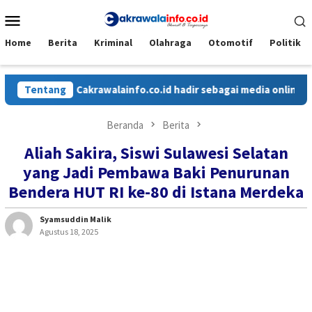
Loncat
Menu
ke
Mobile
konten
Home
Berita
Kriminal
Olahraga
Otomotif
Politik
Tentang
Cakrawalainfo.co.id hadir sebagai media online yang me
Beranda
Berita
Aliah Sakira, Siswi Sulawesi Selatan
yang Jadi Pembawa Baki Penurunan
Bendera HUT RI ke-80 di Istana Merdeka
Syamsuddin Malik
Agustus 18, 2025