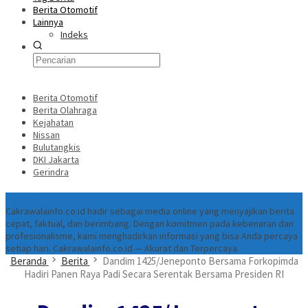
Berita Otomotif
Lainnya
Indeks
Berita Otomotif
Berita Olahraga
Kejahatan
Nissan
Bulutangkis
DKI Jakarta
Gerindra
Tentang
Cakrawalainfo.co.id hadir sebagai media online yang menyajikan berita
cepat, faktual, dan berimbang. Dengan komitmen pada kebenaran dan
profesionalisme, kami menghadirkan informasi yang bisa Anda percaya
setiap hari. Cakrawalainfo.co.id — Akurat dan Terpercaya.
Beranda
Berita
Dandim 1425/Jeneponto Bersama Forkopimda
Hadiri Panen Raya Padi Secara Serentak Bersama Presiden RI