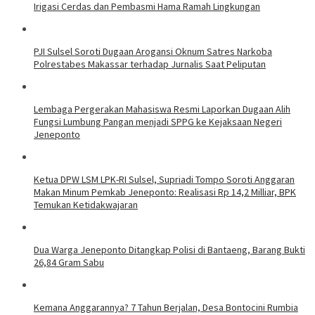
Irigasi Cerdas dan Pembasmi Hama Ramah Lingkungan
PJI Sulsel Soroti Dugaan Arogansi Oknum Satres Narkoba
Polrestabes Makassar terhadap Jurnalis Saat Peliputan
Lembaga Pergerakan Mahasiswa Resmi Laporkan Dugaan Alih
Fungsi Lumbung Pangan menjadi SPPG ke Kejaksaan Negeri
Jeneponto
Ketua DPW LSM LPK-RI Sulsel, Supriadi Tompo Soroti Anggaran
Makan Minum Pemkab Jeneponto: Realisasi Rp 14,2 Milliar, BPK
Temukan Ketidakwajaran
Dua Warga Jeneponto Ditangkap Polisi di Bantaeng, Barang Bukti
26,84 Gram Sabu
Kemana Anggarannya? 7 Tahun Berjalan, Desa Bontocini Rumbia