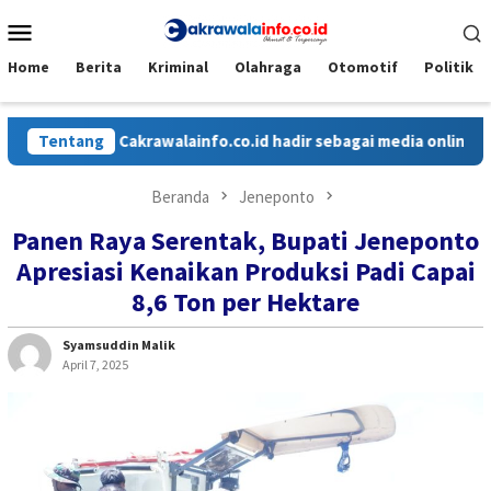
Loncat
Menu
ke
Mobile
konten
Home
Berita
Kriminal
Olahraga
Otomotif
Politik
Tentang
Cakrawalainfo.co.id hadir sebagai media online yang 
Beranda
Jeneponto
Panen Raya Serentak, Bupati Jeneponto
Apresiasi Kenaikan Produksi Padi Capai
8,6 Ton per Hektare
Syamsuddin Malik
April 7, 2025