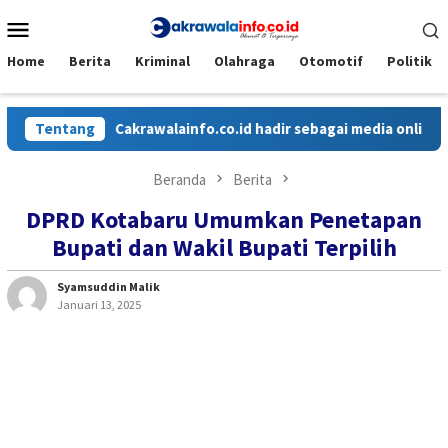
Loncat
Menu
ke
Mobile
konten
Home
Berita
Kriminal
Olahraga
Otomotif
Politik
Tentang
Cakrawalainfo.co.id hadir sebagai media online yang 
Beranda
Berita
DPRD Kotabaru Umumkan Penetapan
Bupati dan Wakil Bupati Terpilih
Syamsuddin Malik
Januari 13, 2025