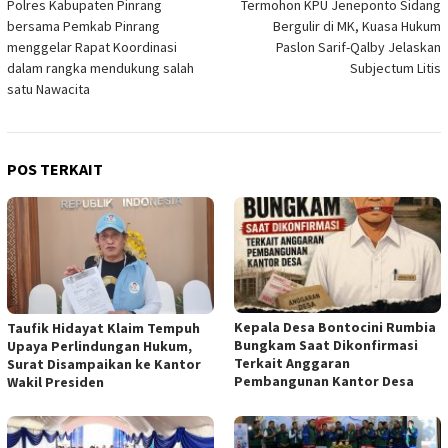
Polres Kabupaten Pinrang
Termohon KPU Jeneponto Sidang
pos
bersama Pemkab Pinrang
Bergulir di MK, Kuasa Hukum
menggelar Rapat Koordinasi
Paslon Sarif-Qalby Jelaskan
dalam rangka mendukung salah
Subjectum Litis
satu Nawacita
POS TERKAIT
Kepala Desa Bontocini Rumbia
Taufik Hidayat Klaim Tempuh
Bungkam Saat Dikonfirmasi
Upaya Perlindungan Hukum,
Terkait Anggaran
Surat Disampaikan ke Kantor
Pembangunan Kantor Desa
Wakil Presiden