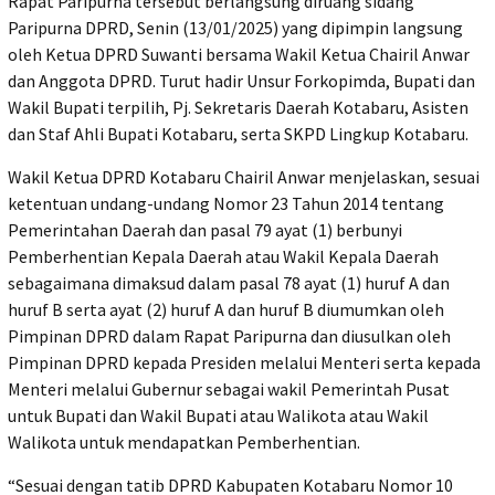
Rapat Paripurna tersebut berlangsung diruang sidang
Paripurna DPRD, Senin (13/01/2025) yang dipimpin langsung
oleh Ketua DPRD Suwanti bersama Wakil Ketua Chairil Anwar
dan Anggota DPRD. Turut hadir Unsur Forkopimda, Bupati dan
Wakil Bupati terpilih, Pj. Sekretaris Daerah Kotabaru, Asisten
dan Staf Ahli Bupati Kotabaru, serta SKPD Lingkup Kotabaru.
Wakil Ketua DPRD Kotabaru Chairil Anwar menjelaskan, sesuai
ketentuan undang-undang Nomor 23 Tahun 2014 tentang
Pemerintahan Daerah dan pasal 79 ayat (1) berbunyi
Pemberhentian Kepala Daerah atau Wakil Kepala Daerah
sebagaimana dimaksud dalam pasal 78 ayat (1) huruf A dan
huruf B serta ayat (2) huruf A dan huruf B diumumkan oleh
Pimpinan DPRD dalam Rapat Paripurna dan diusulkan oleh
Pimpinan DPRD kepada Presiden melalui Menteri serta kepada
Menteri melalui Gubernur sebagai wakil Pemerintah Pusat
untuk Bupati dan Wakil Bupati atau Walikota atau Wakil
Walikota untuk mendapatkan Pemberhentian.
“Sesuai dengan tatib DPRD Kabupaten Kotabaru Nomor 10