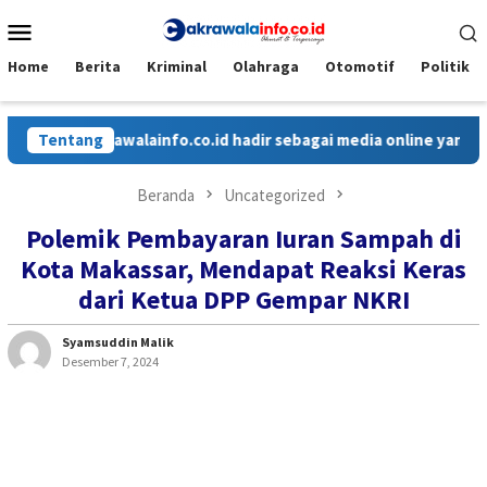
Loncat
Menu
ke
Mobile
konten
Home
Berita
Kriminal
Olahraga
Otomotif
Politik
krawalainfo.co.id hadir sebagai media online yang menyajikan be
Tentang
Beranda
Uncategorized
Polemik Pembayaran Iuran Sampah di
Kota Makassar, Mendapat Reaksi Keras
dari Ketua DPP Gempar NKRI
Syamsuddin Malik
Desember 7, 2024