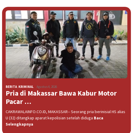
BERITA
,
KRIMINAL
Agustus 4, 2026
Pria di Makassar Bawa Kabur Motor
Pacar …
CAKRAWALAINFO.CO.ID, MAKASSAR-- Seorang pria berinisial HS alias
U (32) ditangkap aparat kepolisian setelah diduga
Baca
Selengkapnya