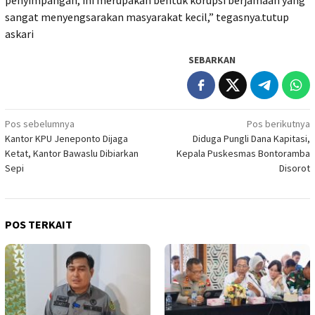
penyimpangan, ini merupakan bentuk korupsi berjamaah yang
sangat menyengsarakan masyarakat kecil,” tegasnya.tutup
askari
SEBARKAN
Navigasi
Pos sebelumnya
Pos berikutnya
Kantor KPU Jeneponto Dijaga
Diduga Pungli Dana Kapitasi,
pos
Ketat, Kantor Bawaslu Dibiarkan
Kepala Puskesmas Bontoramba
Sepi
Disorot
POS TERKAIT