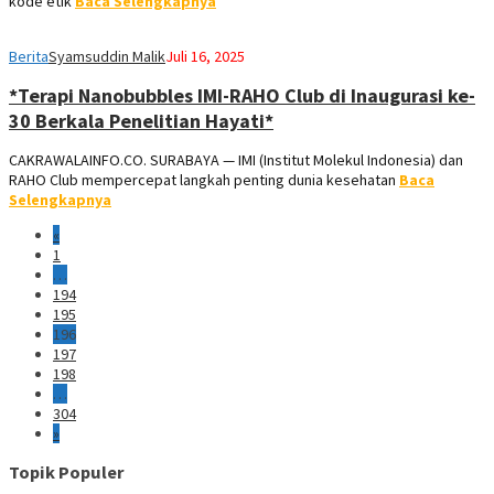
kode etik
Baca Selengkapnya
Berita
Syamsuddin Malik
Juli 16, 2025
*Terapi Nanobubbles IMI-RAHO Club di Inaugurasi ke-
30 Berkala Penelitian Hayati*
CAKRAWALAINFO.CO. SURABAYA — IMI (Institut Molekul Indonesia) dan
RAHO Club mempercepat langkah penting dunia kesehatan
Baca
Selengkapnya
«
1
…
194
195
196
197
198
…
304
»
Topik Populer