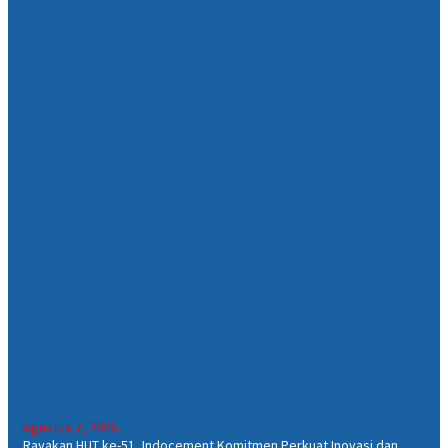
Agustus 7, 2026
Rayakan HUT ke-51, Indocement Komitmen Perkuat Inovasi dan