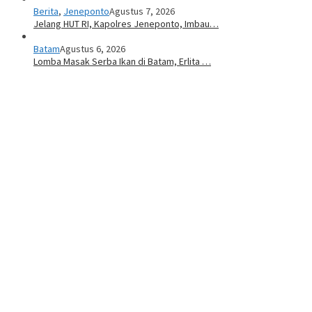
Berita
,
Jeneponto
Agustus 7, 2026
Jelang HUT RI, Kapolres Jeneponto, Imbau…
Batam
Agustus 6, 2026
Lomba Masak Serba Ikan di Batam, Erlita …