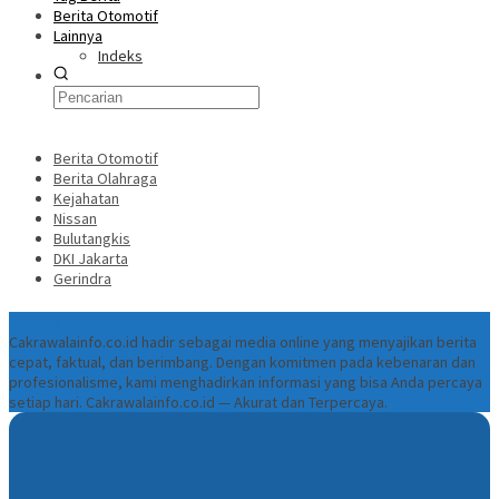
Berita Otomotif
Lainnya
Indeks
Berita Otomotif
Berita Olahraga
Kejahatan
Nissan
Bulutangkis
DKI Jakarta
Gerindra
Tentang
Cakrawalainfo.co.id hadir sebagai media online yang menyajikan berita
cepat, faktual, dan berimbang. Dengan komitmen pada kebenaran dan
profesionalisme, kami menghadirkan informasi yang bisa Anda percaya
setiap hari. Cakrawalainfo.co.id — Akurat dan Terpercaya.