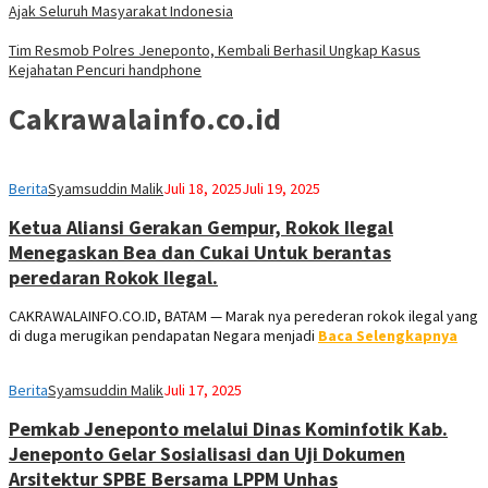
Ajak Seluruh Masyarakat Indonesia
Tim Resmob Polres Jeneponto, Kembali Berhasil Ungkap Kasus
Kejahatan Pencuri handphone
Cakrawalainfo.co.id
Berita
Syamsuddin Malik
Juli 18, 2025
Juli 19, 2025
Ketua Aliansi Gerakan Gempur, Rokok Ilegal
Menegaskan Bea dan Cukai Untuk berantas
peredaran Rokok Ilegal.
CAKRAWALAINFO.CO.ID, BATAM — Marak nya perederan rokok ilegal yang
di duga merugikan pendapatan Negara menjadi
Baca Selengkapnya
Berita
Syamsuddin Malik
Juli 17, 2025
Pemkab Jeneponto melalui Dinas Kominfotik Kab.
Jeneponto Gelar Sosialisasi dan Uji Dokumen
Arsitektur SPBE Bersama LPPM Unhas