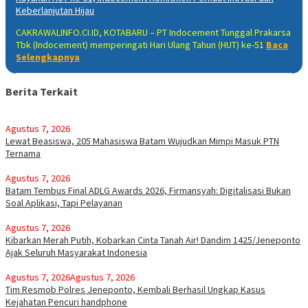
Keberlanjutan Hijau
CAKRAWALINFO.CI.ID, KOTABARU – PT Indocement Tunggal Prakarsa
Tbk (Indocement) memperingati Hari Ulang Tahun (HUT) ke-51
Baca
Selengkapnya
Berita Terkait
Agustus 7, 2026
Lewat Beasiswa, 205 Mahasiswa Batam Wujudkan Mimpi Masuk PTN
Ternama
Agustus 7, 2026
Batam Tembus Final ADLG Awards 2026, Firmansyah: Digitalisasi Bukan
Soal Aplikasi, Tapi Pelayanan
Agustus 7, 2026
Kibarkan Merah Putih, Kobarkan Cinta Tanah Air! Dandim 1425/Jeneponto
Ajak Seluruh Masyarakat Indonesia
Agustus 7, 2026
Agustus 7, 2026
Tim Resmob Polres Jeneponto, Kembali Berhasil Ungkap Kasus
Kejahatan Pencuri handphone