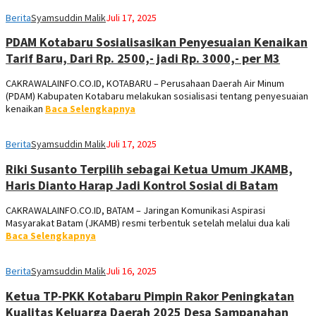
Berita
Syamsuddin Malik
Juli 17, 2025
PDAM Kotabaru Sosialisasikan Penyesuaian Kenaikan
Tarif Baru, Dari Rp. 2500,- jadi Rp. 3000,- per M3
CAKRAWALAINFO.CO.ID, KOTABARU – Perusahaan Daerah Air Minum
(PDAM) Kabupaten Kotabaru melakukan sosialisasi tentang penyesuaian
kenaikan
Baca Selengkapnya
Berita
Syamsuddin Malik
Juli 17, 2025
Riki Susanto Terpilih sebagai Ketua Umum JKAMB,
Haris Dianto Harap Jadi Kontrol Sosial di Batam
‎CAKRAWALAINFO.CO.ID, BATAM – Jaringan Komunikasi Aspirasi
Masyarakat Batam (JKAMB) resmi terbentuk setelah melalui dua kali
Baca Selengkapnya
Berita
Syamsuddin Malik
Juli 16, 2025
Ketua TP-PKK Kotabaru Pimpin Rakor Peningkatan
Kualitas Keluarga Daerah 2025 Desa Sampanahan