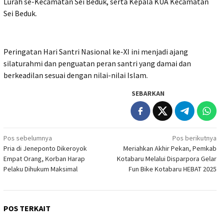
Lurah se-Kecamatan Sei Beduk, serta Kepala KUA Kecamatan
Sei Beduk.
Peringatan Hari Santri Nasional ke-XI ini menjadi ajang
silaturahmi dan penguatan peran santri yang damai dan
berkeadilan sesuai dengan nilai-nilai Islam.
SEBARKAN
Navigasi
Pos sebelumnya
Pos berikutnya
Pria di Jeneponto Dikeroyok
Meriahkan Akhir Pekan, Pemkab
pos
Empat Orang, Korban Harap
Kotabaru Melalui Disparpora Gelar
Pelaku Dihukum Maksimal
Fun Bike Kotabaru HEBAT 2025
POS TERKAIT