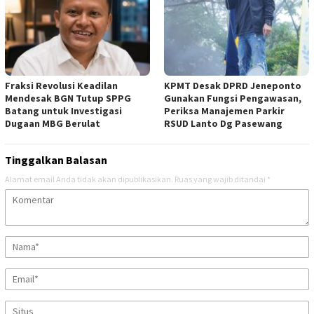
Fraksi Revolusi Keadilan
KPMT Desak DPRD Jeneponto
Mendesak BGN Tutup SPPG
Gunakan Fungsi Pengawasan,
Batang untuk Investigasi
Periksa Manajemen Parkir
Dugaan MBG Berulat
RSUD Lanto Dg Pasewang
Tinggalkan Balasan
Alamat email Anda tidak akan dipublikasikan.
Ruas yang wajib ditandai
*