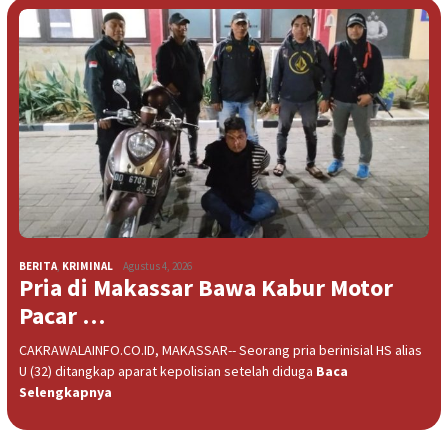
BERITA
,
KRIMINAL
Agustus 4, 2026
Pria di Makassar Bawa Kabur Motor
Pacar …
CAKRAWALAINFO.CO.ID, MAKASSAR-- Seorang pria berinisial HS alias
U (32) ditangkap aparat kepolisian setelah diduga
Baca
Selengkapnya