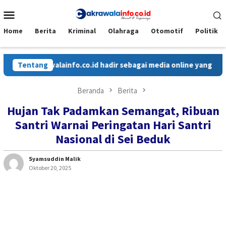
Loncat
Menu
ke
Mobile
konten
Home
Berita
Kriminal
Olahraga
Otomotif
Politik
Cakrawalainfo.co.id hadir sebagai media online yang menyajikan 
Tentang
Beranda
Berita
Hujan Tak Padamkan Semangat, Ribuan
Santri Warnai Peringatan Hari Santri
Nasional di Sei Beduk
Syamsuddin Malik
Oktober 20, 2025