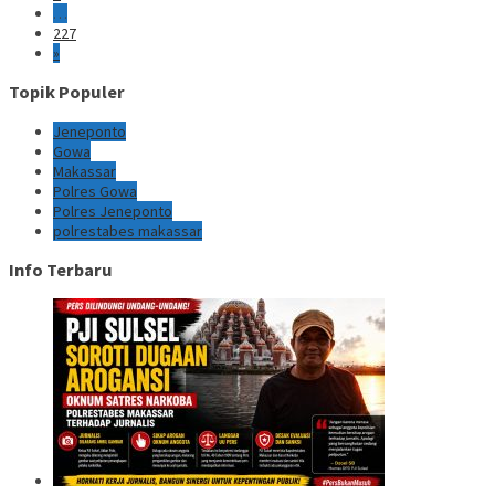
…
227
»
Topik Populer
Jeneponto
Gowa
Makassar
Polres Gowa
Polres Jeneponto
polrestabes makassar
Info Terbaru