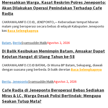
Meresahkan Warga, Kasat Reskrim Polres Jeneponto:
Akan Dilakukan Operasi Penindakan Terhadap Cafe
Radja
CAKRAWALAINFO.CO.ID, JENEPONTO,— Keberadaan tempat hiburan
malam yang beroperasi secara bebas di wilayah Kabupaten Jeneponto
kini
Baca Selengkapnya
Batam
,
Berita
Syamsuddin Malik
Agustus 2, 2026
Di Balik Kesibukan Memimpin Batam, Amsakar Dapat
Kejutan Hangat di Ulang Tahun ke-58
CAKRAWALAINFO.CO.ID BATAM,- Di Wisma BP Batam, Sekupang, diawali
dengan suasana yang berbeda. Di balik deretan
Baca Selengkapnya
Berita
,
Jeneponto
Syamsuddin Malik
Agustus 2, 2026
Cafe Radja di Jeneponto Beroperasi Bebas Sediakan
Miras & LC, Warga Desak Polisi Bertindak: Mengapa
Seakan Tutup Mata?