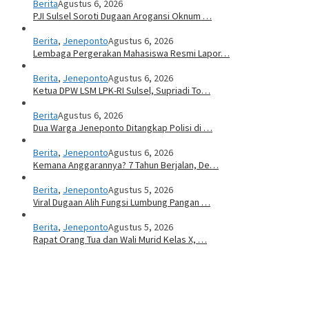
Berita
Agustus 6, 2026
PJI Sulsel Soroti Dugaan Arogansi Oknum …
Berita
,
Jeneponto
Agustus 6, 2026
Lembaga Pergerakan Mahasiswa Resmi Lapor…
Berita
,
Jeneponto
Agustus 6, 2026
Ketua DPW LSM LPK-RI Sulsel, Supriadi To…
Berita
Agustus 6, 2026
Dua Warga Jeneponto Ditangkap Polisi di …
Berita
,
Jeneponto
Agustus 6, 2026
Kemana Anggarannya? 7 Tahun Berjalan, De…
Berita
,
Jeneponto
Agustus 5, 2026
Viral Dugaan Alih Fungsi Lumbung Pangan …
Berita
,
Jeneponto
Agustus 5, 2026
Rapat Orang Tua dan Wali Murid Kelas X, …