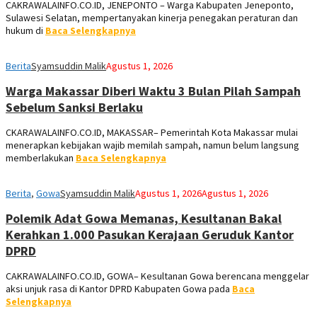
CAKRAWALAINFO.CO.ID, JENEPONTO – Warga Kabupaten Jeneponto,
Sulawesi Selatan, mempertanyakan kinerja penegakan peraturan dan
hukum di
Baca Selengkapnya
Berita
Syamsuddin Malik
Agustus 1, 2026
Warga Makassar Diberi Waktu 3 Bulan Pilah Sampah
Sebelum Sanksi Berlaku
CKARAWALAINFO.CO.ID, MAKASSAR– Pemerintah Kota Makassar mulai
menerapkan kebijakan wajib memilah sampah, namun belum langsung
memberlakukan
Baca Selengkapnya
Berita
,
Gowa
Syamsuddin Malik
Agustus 1, 2026
Agustus 1, 2026
Polemik Adat Gowa Memanas, Kesultanan Bakal
Kerahkan 1.000 Pasukan Kerajaan Geruduk Kantor
DPRD
CAKRAWALAINFO.CO.ID, GOWA– Kesultanan Gowa berencana menggelar
aksi unjuk rasa di Kantor DPRD Kabupaten Gowa pada
Baca
Selengkapnya