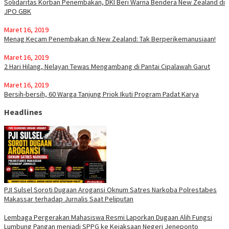
Solidaritas Korban Penembakan, DKI Beri Warna Bendera New Zealand di
JPO GBK
Maret 16, 2019
Menag Kecam Penembakan di New Zealand: Tak Berperikemanusiaan!
Maret 16, 2019
2 Hari Hilang, Nelayan Tewas Mengambang di Pantai Cipalawah Garut
Maret 16, 2019
Bersih-bersih, 60 Warga Tanjung Priok Ikuti Program Padat Karya
Headlines
PJI Sulsel Soroti Dugaan Arogansi Oknum Satres Narkoba Polrestabes
Makassar terhadap Jurnalis Saat Peliputan
Lembaga Pergerakan Mahasiswa Resmi Laporkan Dugaan Alih Fungsi
Lumbung Pangan menjadi SPPG ke Kejaksaan Negeri Jeneponto