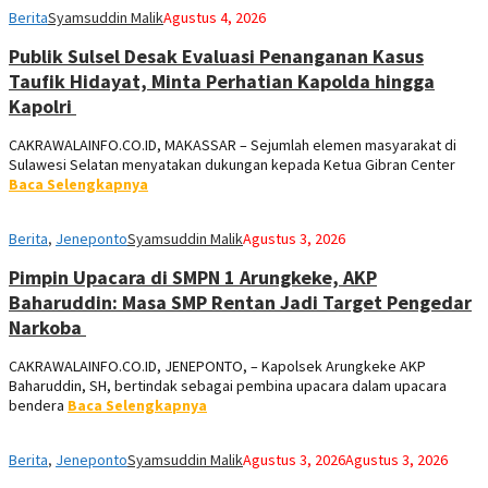
Berita
Syamsuddin Malik
Agustus 4, 2026
Publik Sulsel Desak Evaluasi Penanganan Kasus
Taufik Hidayat, Minta Perhatian Kapolda hingga
Kapolri
CAKRAWALAINFO.CO.ID, MAKASSAR – Sejumlah elemen masyarakat di
Sulawesi Selatan menyatakan dukungan kepada Ketua Gibran Center
Baca Selengkapnya
Berita
,
Jeneponto
Syamsuddin Malik
Agustus 3, 2026
Pimpin Upacara di SMPN 1 Arungkeke, AKP
Baharuddin: Masa SMP Rentan Jadi Target Pengedar
Narkoba
CAKRAWALAINFO.CO.ID, JENEPONTO, – Kapolsek Arungkeke AKP
Baharuddin, SH, bertindak sebagai pembina upacara dalam upacara
bendera
Baca Selengkapnya
Berita
,
Jeneponto
Syamsuddin Malik
Agustus 3, 2026
Agustus 3, 2026