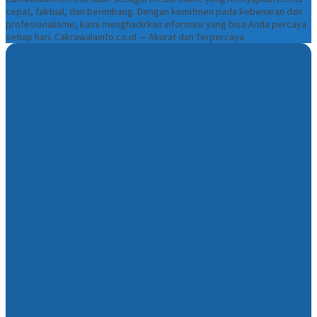
cepat, faktual, dan berimbang. Dengan komitmen pada kebenaran dan
profesionalisme, kami menghadirkan informasi yang bisa Anda percaya
setiap hari. Cakrawalainfo.co.id — Akurat dan Terpercaya.