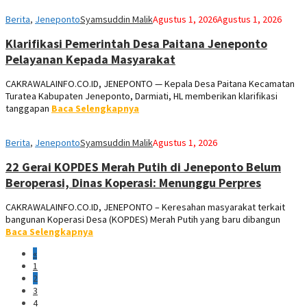
Berita
,
Jeneponto
Syamsuddin Malik
Agustus 1, 2026
Agustus 1, 2026
Klarifikasi Pemerintah Desa Paitana Jeneponto
Pelayanan Kepada Masyarakat
CAKRAWALAINFO.CO.ID, JENEPONTO — Kepala Desa Paitana Kecamatan
Turatea Kabupaten Jeneponto, Darmiati, HL memberikan klarifikasi
tanggapan
Baca Selengkapnya
Berita
,
Jeneponto
Syamsuddin Malik
Agustus 1, 2026
22 Gerai KOPDES Merah Putih di Jeneponto Belum
Beroperasi, Dinas Koperasi: Menunggu Perpres
CAKRAWALAINFO.CO.ID, JENEPONTO – Keresahan masyarakat terkait
bangunan Koperasi Desa (KOPDES) Merah Putih yang baru dibangun
Baca Selengkapnya
«
1
2
3
4