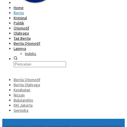
Home
Berita
Kriminal
Politik
Otomotif
Olahraga
Tag Berita
Berita Otomotif
Lainnya
Indeks
Berita Otomotif
Berita Olahraga
Kejahatan
Nissan
Bulutangkis
DKI Jakarta
Gerindra
Tentang
Cakrawalainfo.co.id hadir sebagai media online yang menyajikan berita