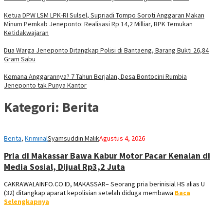
Ketua DPW LSM LPK-RI Sulsel, Supriadi Tompo Soroti Anggaran Makan
Minum Pemkab Jeneponto: Realisasi Rp 14,2 Milliar, BPK Temukan
Ketidakwajaran
Dua Warga Jeneponto Ditangkap Polisi di Bantaeng, Barang Bukti 26,84
Gram Sabu
Kemana Anggarannya? 7 Tahun Berjalan, Desa Bontocini Rumbia
Jeneponto tak Punya Kantor
Kategori:
Berita
Berita
,
Kriminal
Syamsuddin Malik
Agustus 4, 2026
Pria di Makassar Bawa Kabur Motor Pacar Kenalan di
Media Sosial, Dijual Rp3,2 Juta
CAKRAWALAINFO.CO.ID, MAKASSAR– Seorang pria berinisial HS alias U
(32) ditangkap aparat kepolisian setelah diduga membawa
Baca
Selengkapnya