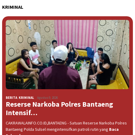
KRIMINAL
BERITA
,
KRIMINAL
Agustus 9, 2026
Reserse Narkoba Polres Bantaeng
Intensif…
CAKRAWALAINFO.CO.ID,BANTAENG - Satuan Reserse Narkoba Polres
Bantaeng Polda Sulsel mengintensifkan patroli rutin yang
Baca