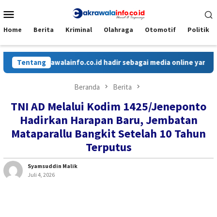
Loncat
Menu
ke
Mobile
konten
Home
Berita
Kriminal
Olahraga
Otomotif
Politik
Cakrawalainfo.co.id hadir sebagai media online yang menyaji
Tentang
Beranda
Berita
TNI AD Melalui Kodim 1425/Jeneponto
Hadirkan Harapan Baru, Jembatan
Mataparallu Bangkit Setelah 10 Tahun
Terputus
Syamsuddin Malik
Juli 4, 2026