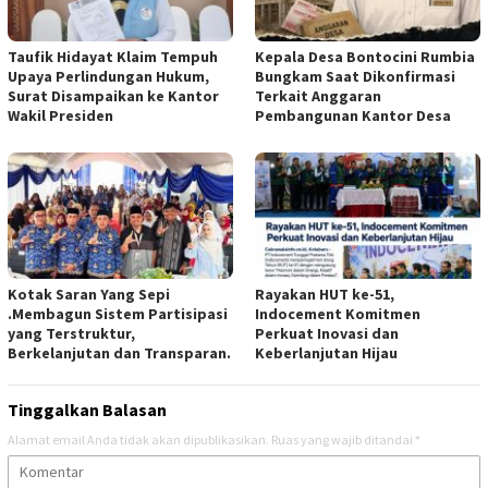
Taufik Hidayat Klaim Tempuh
Kepala Desa Bontocini Rumbia
Upaya Perlindungan Hukum,
Bungkam Saat Dikonfirmasi
Surat Disampaikan ke Kantor
Terkait Anggaran
Wakil Presiden
Pembangunan Kantor Desa
Kotak Saran Yang Sepi
Rayakan HUT ke-51,
.Membagun Sistem Partisipasi
Indocement Komitmen
yang Terstruktur,
Perkuat Inovasi dan
Berkelanjutan dan Transparan.
Keberlanjutan Hijau
Tinggalkan Balasan
Alamat email Anda tidak akan dipublikasikan.
Ruas yang wajib ditandai
*