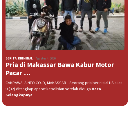
BERITA
,
KRIMINAL
Agustus 4, 2026
Pria di Makassar Bawa Kabur Motor
Pacar …
CAKRAWALAINFO.CO.ID, MAKASSAR-- Seorang pria berinisial HS alias
U (32) ditangkap aparat kepolisian setelah diduga
Baca
Selengkapnya