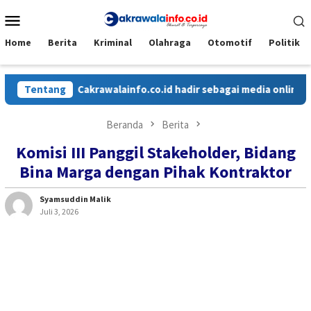
Loncat
Menu
ke
Mobile
konten
Home
Berita
Kriminal
Olahraga
Otomotif
Politik
Tentang
Cakrawalainfo.co.id hadir sebagai media online yang
Beranda
Berita
Komisi III Panggil Stakeholder, Bidang
Bina Marga dengan Pihak Kontraktor
Syamsuddin Malik
Juli 3, 2026