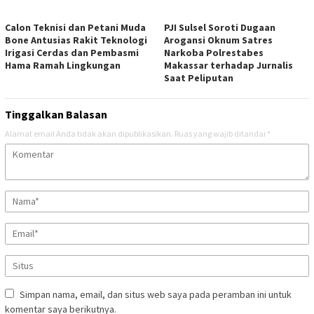
Calon Teknisi dan Petani Muda
PJI Sulsel Soroti Dugaan
Bone Antusias Rakit Teknologi
Arogansi Oknum Satres
Irigasi Cerdas dan Pembasmi
Narkoba Polrestabes
Hama Ramah Lingkungan
Makassar terhadap Jurnalis
Saat Peliputan
Tinggalkan Balasan
Alamat email Anda tidak akan dipublikasikan.
Ruas yang wajib ditandai
*
Simpan nama, email, dan situs web saya pada peramban ini untuk
komentar saya berikutnya.