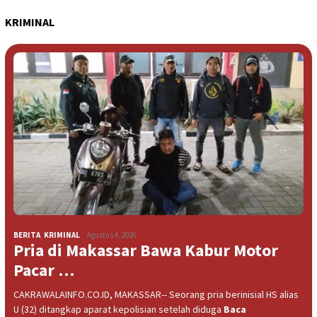
KRIMINAL
BERITA
,
KRIMINAL
Agustus 4, 2026
Pria di Makassar Bawa Kabur Motor
Pacar …
CAKRAWALAINFO.CO.ID, MAKASSAR-- Seorang pria berinisial HS alias
U (32) ditangkap aparat kepolisian setelah diduga
Baca