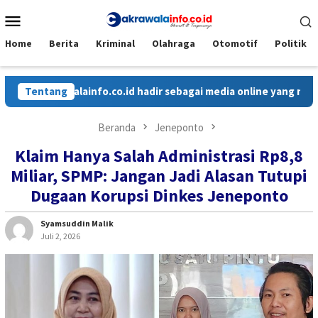
Loncat
Menu
ke
Mobile
konten
Home
Berita
Kriminal
Olahraga
Otomotif
Politik
alainfo.co.id hadir sebagai media online yang menyajikan berit
Tentang
Beranda
Jeneponto
Klaim Hanya Salah Administrasi Rp8,8
Miliar, SPMP: Jangan Jadi Alasan Tutupi
Dugaan Korupsi Dinkes Jeneponto
Syamsuddin Malik
Juli 2, 2026