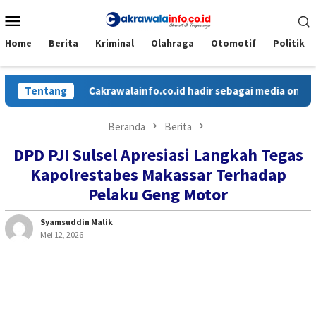
Loncat
Menu
ke
Mobile
konten
Home
Berita
Kriminal
Olahraga
Otomotif
Politik
Tentang
Cakrawalainfo.co.id hadir sebagai media online yan
Beranda
Berita
DPD PJI Sulsel Apresiasi Langkah Tegas
Kapolrestabes Makassar Terhadap
Pelaku Geng Motor
Syamsuddin Malik
Mei 12, 2026