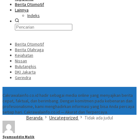
Berita Otomotif
Lainnya
Indeks
Berita Otomotif
Berita Olahraga
Kejahatan
Nissan
Bulutangkis
DKI Jakarta
Gerindra
Tentang
Cakrawalainfo.co.id hadir sebagai media online yang menyajikan berita
cepat, faktual, dan berimbang. Dengan komitmen pada kebenaran dan
profesionalisme, kami menghadirkan informasi yang bisa Anda percaya
setiap hari. Cakrawalainfo.co.id — Akurat dan Terpercaya.
Beranda
Uncategorized
Tidak ada judul
Syamsuddin Malik