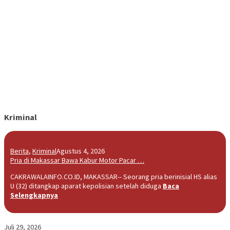
Kriminal
Berita
,
Kriminal
Agustus 4, 2026
Pria di Makassar Bawa Kabur Motor Pacar …
CAKRAWALAINFO.CO.ID, MAKASSAR-- Seorang pria berinisial HS alias
U (32) ditangkap aparat kepolisian setelah diduga
Baca
Selengkapnya
Juli 29, 2026