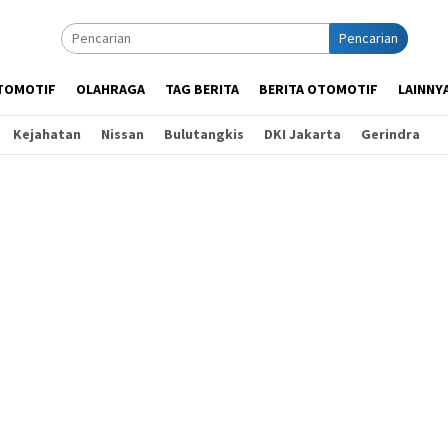
Pencarian
TOMOTIF
OLAHRAGA
TAG BERITA
BERITA OTOMOTIF
LAINNY
Kejahatan
Nissan
Bulutangkis
DKI Jakarta
Gerindra