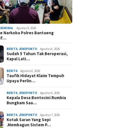
KRIMINAL
Agustus 9, 2026
e Narkoba Polres Bantaeng
if…
BERITA
,
JENEPONTO
Agustus 8, 2026
Sudah 5 Tahun Tak Beroperasi,
Kapal Lati…
BERITA
Agustus 8, 2026
Taufik Hidayat Klaim Tempuh
Upaya Perlin…
BERITA
,
JENEPONTO
Agustus 8, 2026
Kepala Desa Bontocini Rumbia
Bungkam Saa…
BERITA
,
JENEPONTO
Agustus 7, 2026
Kotak Saran Yang Sepi
.Membagun Sistem P…