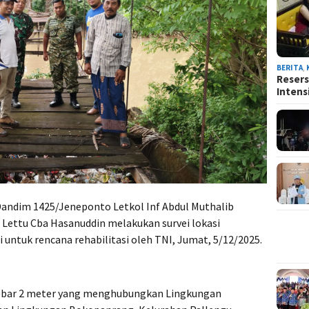
BERITA
,
Resers
Intens
andim 1425/Jeneponto Letkol Inf Abdul Muthalib
 Lettu Cba Hasanuddin melakukan survei lokasi
 untuk rencana rehabilitasi oleh TNI, Jumat, 5/12/2025.
ebar 2 meter yang menghubungkan Lingkungan