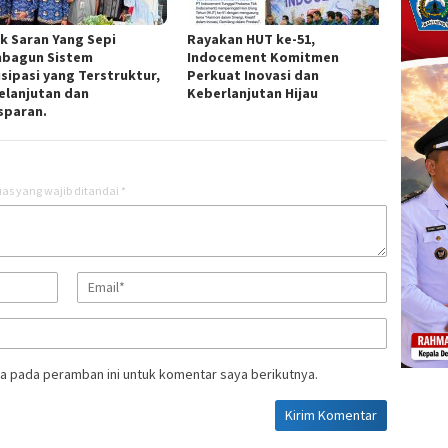
k Saran Yang Sepi
Rayakan HUT ke-51,
bagun Sistem
Indocement Komitmen
isipasi yang Terstruktur,
Perkuat Inovasi dan
elanjutan dan
Keberlanjutan Hijau
sparan.
as yang wajib ditandai
*
a pada peramban ini untuk komentar saya berikutnya.