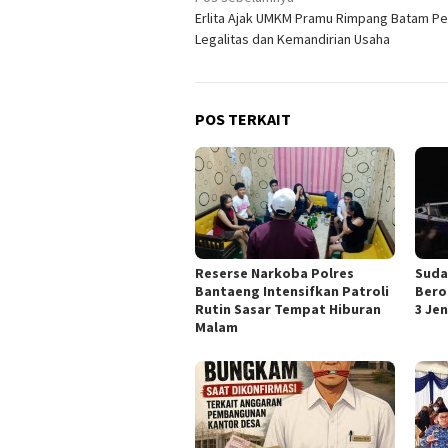
Navigasi
Erlita Ajak UMKM Pramu Rimpang Batam Pe
pos
Legalitas dan Kemandirian Usaha
POS TERKAIT
Reserse Narkoba Polres
Suda
Bantaeng Intensifkan Patroli
Bero
Rutin Sasar Tempat Hiburan
3 Je
Malam