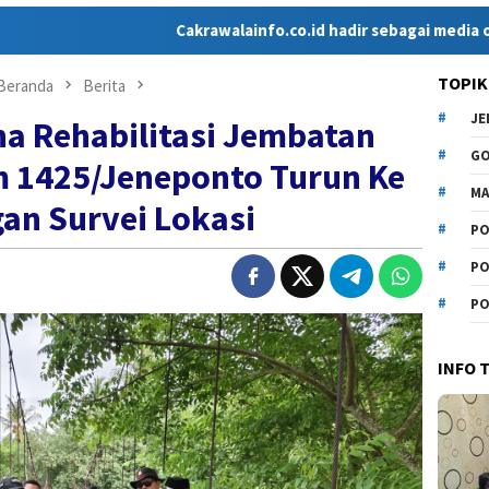
Cakrawalainfo.co.id hadir sebagai media online yang m
TOPIK
Beranda
Berita
J
na Rehabilitasi Jembatan
G
 1425/Jeneponto Turun Ke
MA
an Survei Lokasi
PO
PO
PO
INFO 