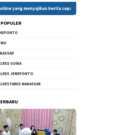
enyajikan berita cepat, faktual, dan berimbang. Dengan komitme
 POPULER
ENEPONTO
OWA
KASSAR
LRES GOWA
LRES JENEPONTO
LRESTABES MAKASSAR
TERBARU