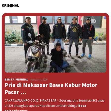
KRIMINAL
BERITA
,
KRIMINAL
Agustus 4, 2026
Pria di Makassar Bawa Kabur Motor
Pacar …
CAKRAWALAINFO.CO.ID, MAKASSAR-- Seorang pria berinisial HS alias
U (32) ditangkap aparat kepolisian setelah diduga
Baca
Selengkapnya