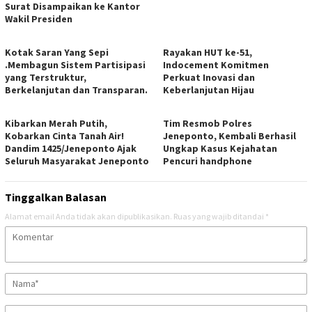
Surat Disampaikan ke Kantor
Wakil Presiden
Kotak Saran Yang Sepi
Rayakan HUT ke-51,
.Membagun Sistem Partisipasi
Indocement Komitmen
yang Terstruktur,
Perkuat Inovasi dan
Berkelanjutan dan Transparan.
Keberlanjutan Hijau
Kibarkan Merah Putih,
Tim Resmob Polres
Kobarkan Cinta Tanah Air!
Jeneponto, Kembali Berhasil
Dandim 1425/Jeneponto Ajak
Ungkap Kasus Kejahatan
Seluruh Masyarakat Jeneponto
Pencuri handphone
Tinggalkan Balasan
Alamat email Anda tidak akan dipublikasikan.
Ruas yang wajib ditandai
*