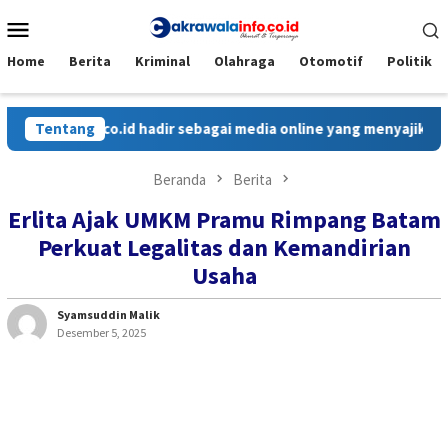
Loncat
Menu
ke
Mobile
konten
Home
Berita
Kriminal
Olahraga
Otomotif
Politik
info.co.id hadir sebagai media online yang menyajikan berita ce
Tentang
Beranda
Berita
Erlita Ajak UMKM Pramu Rimpang Batam
Perkuat Legalitas dan Kemandirian
Usaha
Syamsuddin Malik
Desember 5, 2025