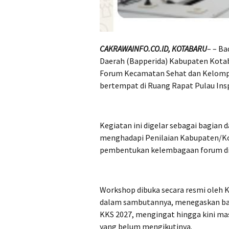
CA
KRAWAINFO.CO.ID
, KOTABARU
– – B
Daerah (Bapperida) Kabupaten Kot
Forum Kecamatan Sehat dan Kelompok
bertempat di Ruang Rapat Pulau Inspi
Kegiatan ini digelar sebagai bagian
menghadapi Penilaian Kabupaten/Kot
pembentukan kelembagaan forum di 
Workshop dibuka secara resmi oleh Ke
dalam sambutannya, menegaskan bah
KKS 2027, mengingat hingga kini mas
yang belum mengikutinya.