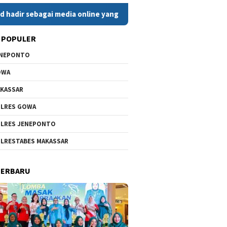
bagai media online yang menyajikan berita cepat, faktual, dan 
 POPULER
ENEPONTO
OWA
KASSAR
LRES GOWA
LRES JENEPONTO
LRESTABES MAKASSAR
TERBARU