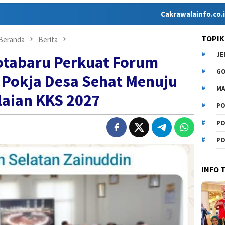
Cakrawalainfo.co.id hadir se
TOPIK
Beranda
Berita
J
otabaru Perkuat Forum
G
Pokja Desa Sehat Menuju
MA
laian KKS 2027
PO
PO
PO
INFO 