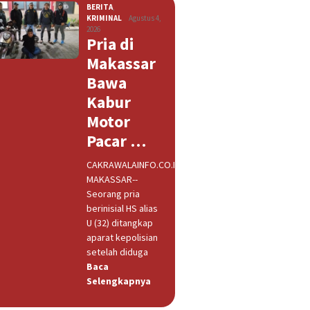
BERITA
,
KRIMINAL
Agustus 4,
2026
Pria di
Makassar
Bawa
Kabur
Motor
Pacar …
CAKRAWALAINFO.CO.ID,
MAKASSAR--
Seorang pria
berinisial HS alias
U (32) ditangkap
aparat kepolisian
setelah diduga
Baca
Selengkapnya