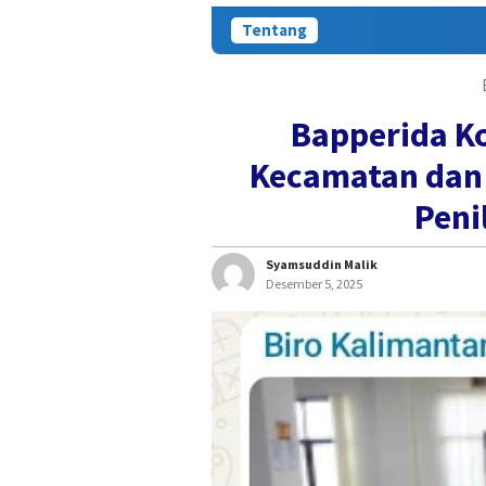
Tentang
Bapperida K
Kecamatan dan 
Peni
Syamsuddin Malik
Desember 5, 2025