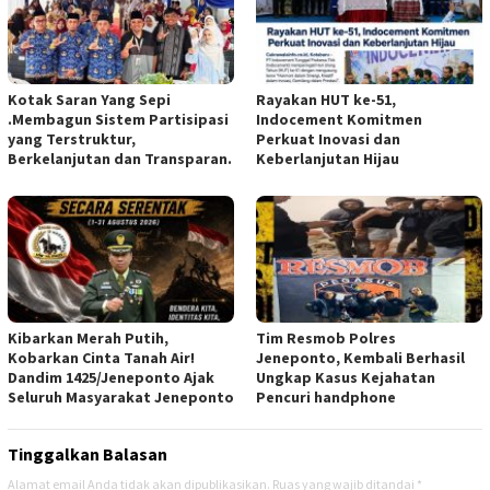
Kotak Saran Yang Sepi
Rayakan HUT ke-51,
.Membagun Sistem Partisipasi
Indocement Komitmen
yang Terstruktur,
Perkuat Inovasi dan
Berkelanjutan dan Transparan.
Keberlanjutan Hijau
Kibarkan Merah Putih,
Tim Resmob Polres
Kobarkan Cinta Tanah Air!
Jeneponto, Kembali Berhasil
Dandim 1425/Jeneponto Ajak
Ungkap Kasus Kejahatan
Seluruh Masyarakat Jeneponto
Pencuri handphone
Tinggalkan Balasan
Alamat email Anda tidak akan dipublikasikan.
Ruas yang wajib ditandai
*