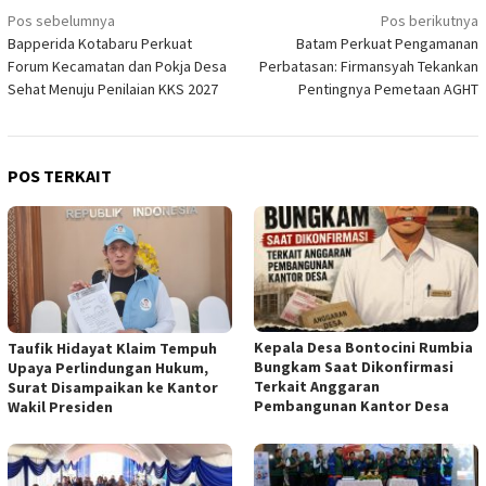
Navigasi
Pos sebelumnya
Pos berikutnya
Bapperida Kotabaru Perkuat
Batam Perkuat Pengamanan
pos
Forum Kecamatan dan Pokja Desa
Perbatasan: Firmansyah Tekankan
Sehat Menuju Penilaian KKS 2027
Pentingnya Pemetaan AGHT
POS TERKAIT
Kepala Desa Bontocini Rumbia
Taufik Hidayat Klaim Tempuh
Bungkam Saat Dikonfirmasi
Upaya Perlindungan Hukum,
Terkait Anggaran
Surat Disampaikan ke Kantor
Pembangunan Kantor Desa
Wakil Presiden