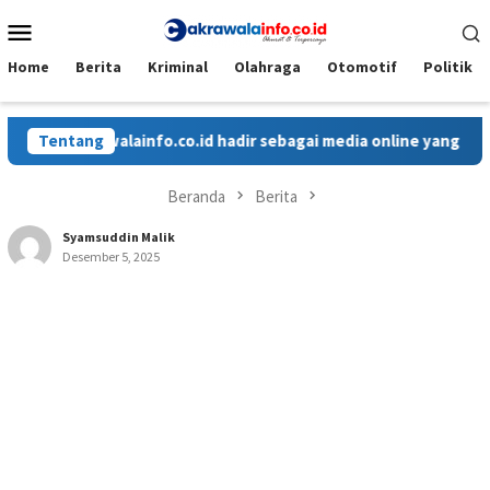
Loncat
Menu
ke
Mobile
konten
Home
Berita
Kriminal
Olahraga
Otomotif
Politik
krawalainfo.co.id hadir sebagai media online yang menyajikan b
Tentang
Beranda
Berita
Syamsuddin Malik
Desember 5, 2025