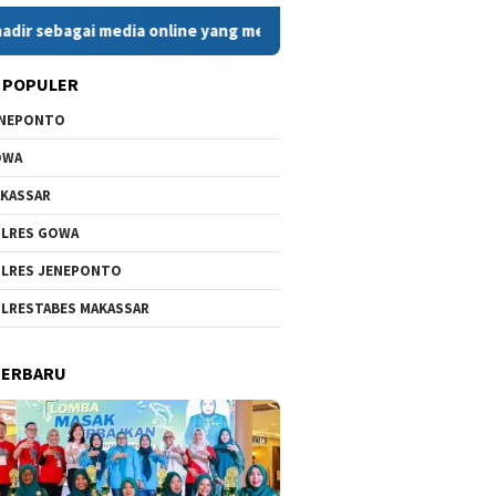
 media online yang menyajikan berita cepat, faktual, dan berim
 POPULER
ENEPONTO
OWA
KASSAR
LRES GOWA
LRES JENEPONTO
LRESTABES MAKASSAR
TERBARU