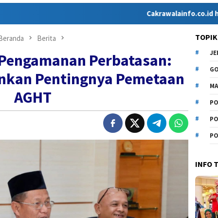
Cakrawalainfo.co.id hadir sebagai
TOPIK
Beranda
Berita
J
 Pengamanan Perbatasan:
G
nkan Pentingnya Pemetaan
MA
AGHT
PO
PO
PO
INFO 