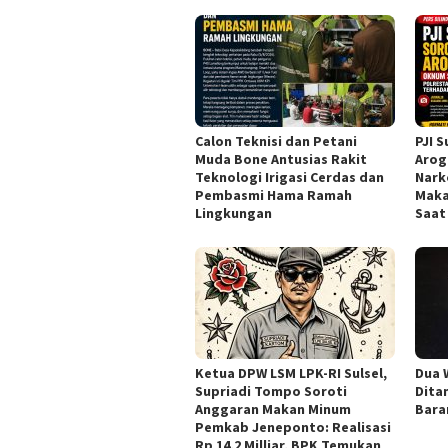
Calon Teknisi dan Petani
PJI 
Muda Bone Antusias Rakit
Arog
Teknologi Irigasi Cerdas dan
Nark
Pembasmi Hama Ramah
Maka
Lingkungan
Saat
Ketua DPW LSM LPK-RI Sulsel,
Dua 
Supriadi Tompo Soroti
Dita
Anggaran Makan Minum
Bara
Pemkab Jeneponto: Realisasi
Rp 14,2 Milliar, BPK Temukan