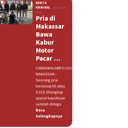
BERITA
,
KRIMINAL
Agustus 4,
2026
Pria di
Makassar
Bawa
Kabur
Motor
Pacar …
CAKRAWALAINFO.CO.ID,
MAKASSAR--
Seorang pria
berinisial HS alias
U (32) ditangkap
aparat kepolisian
setelah diduga
Baca
Selengkapnya