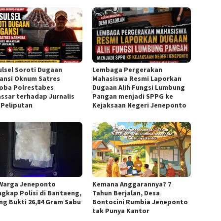
Sulsel Soroti Dugaan
Lembaga Pergerakan
ansi Oknum Satres
Mahasiswa Resmi Laporkan
oba Polrestabes
Dugaan Alih Fungsi Lumbung
ssar terhadap Jurnalis
Pangan menjadi SPPG ke
 Peliputan
Kejaksaan Negeri Jeneponto
Warga Jeneponto
Kemana Anggarannya? 7
ngkap Polisi di Bantaeng,
Tahun Berjalan, Desa
ng Bukti 26,84 Gram Sabu
Bontocini Rumbia Jeneponto
tak Punya Kantor