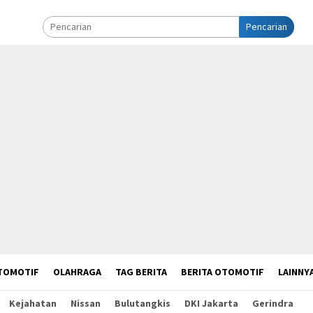
Pencarian
TOMOTIF
OLAHRAGA
TAG BERITA
BERITA OTOMOTIF
LAINNY
Kejahatan
Nissan
Bulutangkis
DKI Jakarta
Gerindra