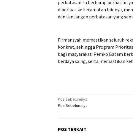
perbatasan. Ia berharap perhatian y
diperluas ke kecamatan lainnya, men
dan tantangan perbatasan yang sam
Firmansyah memastikan seluruh reko
konkret, sehingga Program Priorita
bagi masyarakat. Pemko Batam berk
berdaya saing, serta memastikan keta
Navigasi
Pos sebelumnya
Pos Sebelumnya
pos
POS TERKAIT