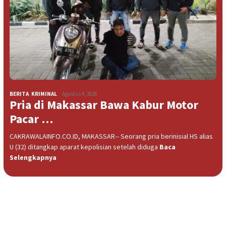
BERITA
,
KRIMINAL
Agustus 4, 2026
Pria di Makassar Bawa Kabur Motor
Pacar …
CAKRAWALAINFO.CO.ID, MAKASSAR-- Seorang pria berinisial HS alias
U (32) ditangkap aparat kepolisian setelah diduga
Baca
Selengkapnya