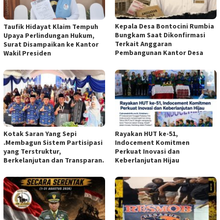
Kepala Desa Bontocini Rumbia
Taufik Hidayat Klaim Tempuh
Bungkam Saat Dikonfirmasi
Upaya Perlindungan Hukum,
Terkait Anggaran
Surat Disampaikan ke Kantor
Pembangunan Kantor Desa
Wakil Presiden
Kotak Saran Yang Sepi
Rayakan HUT ke-51,
.Membagun Sistem Partisipasi
Indocement Komitmen
yang Terstruktur,
Perkuat Inovasi dan
Berkelanjutan dan Transparan.
Keberlanjutan Hijau