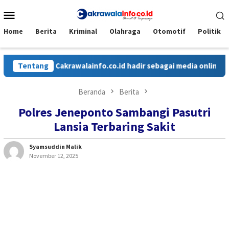
Loncat
Menu
ke
Mobile
konten
Home
Berita
Kriminal
Olahraga
Otomotif
Politik
Tentang
Cakrawalainfo.co.id hadir sebagai media online yang m
Beranda
Berita
Polres Jeneponto Sambangi Pasutri
Lansia Terbaring Sakit
Syamsuddin Malik
November 12, 2025