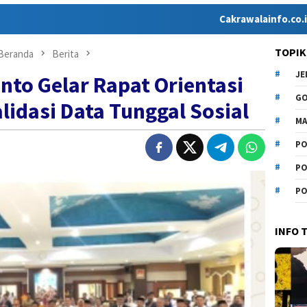
Cakrawalainfo.co.id hadir sebag
TOPIK
Beranda
Berita
J
to Gelar Rapat Orientasi
G
alidasi Data Tunggal Sosial
MA
PO
PO
PO
INFO 