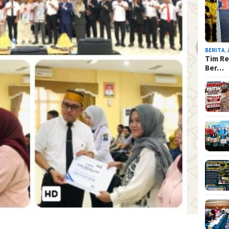
BERITA
,
Tim Re
Ber…