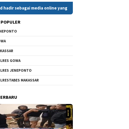
ai media online yang menyajikan berita cepat, faktual, dan ber
 POPULER
ENEPONTO
OWA
KASSAR
LRES GOWA
LRES JENEPONTO
LRESTABES MAKASSAR
TERBARU