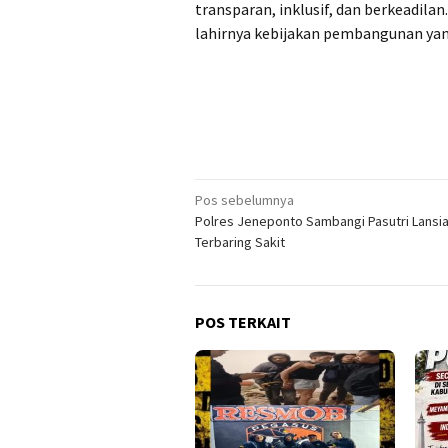
transparan, inklusif, dan berkeadilan
lahirnya kebijakan pembangunan yan
Navigasi
Pos sebelumnya
Polres Jeneponto Sambangi Pasutri Lansi
pos
Terbaring Sakit
POS TERKAIT