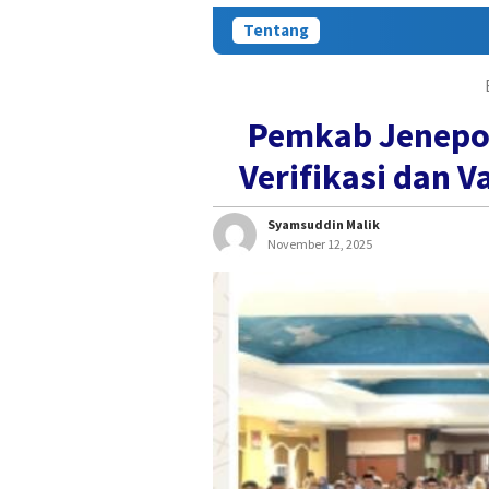
Tentang
Pemkab Jenepon
Verifikasi dan V
Syamsuddin Malik
November 12, 2025