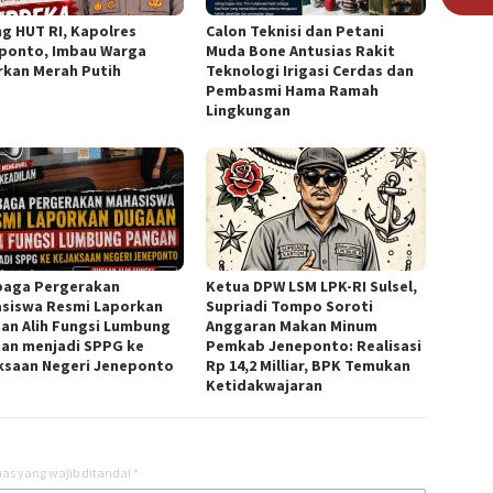
ng HUT RI, Kapolres
Calon Teknisi dan Petani
ponto, Imbau Warga
Muda Bone Antusias Rakit
rkan Merah Putih
Teknologi Irigasi Cerdas dan
Pembasmi Hama Ramah
Lingkungan
aga Pergerakan
Ketua DPW LSM LPK-RI Sulsel,
siswa Resmi Laporkan
Supriadi Tompo Soroti
an Alih Fungsi Lumbung
Anggaran Makan Minum
an menjadi SPPG ke
Pemkab Jeneponto: Realisasi
ksaan Negeri Jeneponto
Rp 14,2 Milliar, BPK Temukan
Ketidakwajaran
as yang wajib ditandai
*