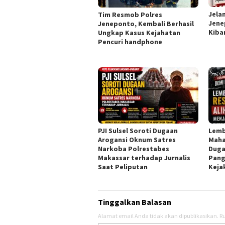
Jela
Tim Resmob Polres
Jene
Jeneponto, Kembali Berhasil
Kiba
Ungkap Kasus Kejahatan
Pencuri handphone
PJI Sulsel Soroti Dugaan
Lemb
Arogansi Oknum Satres
Maha
Narkoba Polrestabes
Duga
Makassar terhadap Jurnalis
Pang
Saat Peliputan
Keja
Tinggalkan Balasan
Alamat email Anda tidak akan dipublikasikan.
Ru