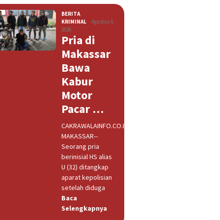
BERITA
,
KRIMINAL
Agustus 4,
2026
Pria di
Makassar
Bawa
Kabur
Motor
Pacar …
CAKRAWALAINFO.CO.ID,
MAKASSAR--
Seorang pria
berinisial HS alias
U (32) ditangkap
aparat kepolisian
setelah diduga
Baca
Selengkapnya