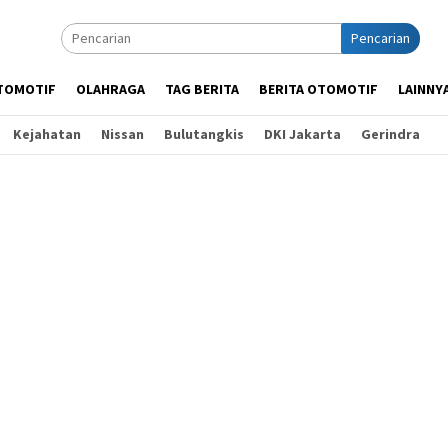
Pencarian
TOMOTIF
OLAHRAGA
TAG BERITA
BERITA OTOMOTIF
LAINNY
Kejahatan
Nissan
Bulutangkis
DKI Jakarta
Gerindra