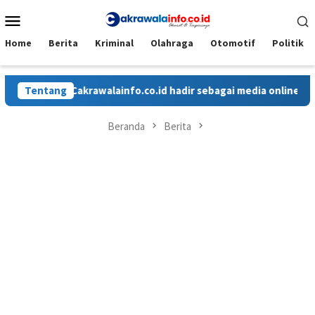
Loncat
Menu
ke
Mobile
konten
Home
Berita
Kriminal
Olahraga
Otomotif
Politik
Tentang
Cakrawalainfo.co.id hadir sebagai media online yang meny
Beranda
Berita