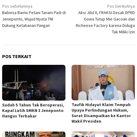
Navigasi
Pos sebelumnya
Pos berikutnya
Babinsa Bantu Petani Tanam Padi di
Aksi Jilid II, FRAKSI Desak DPRD
pos
Jeneponto, Wujud Nyata TNI
Gowa Tutup Mie Gacoan dan
Dukung Ketahanan Pangan
Richeese Factory karena Diduga
Tak Miliki Izin
POS TERKAIT
Taufik Hidayat Klaim Tempuh
Sudah 5 Tahun Tak Beroperasi,
Upaya Perlindungan Hukum,
Kapal Latih SMKN 3 Jeneponto
Surat Disampaikan ke Kantor
Hangus Terbakar
Wakil Presiden