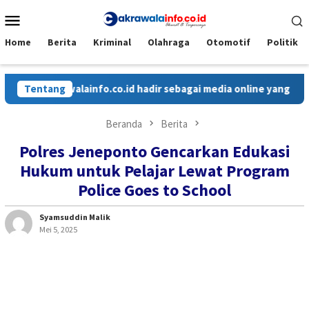
Loncat
Menu
ke
Mobile
konten
Home
Berita
Kriminal
Olahraga
Otomotif
Politik
alainfo.co.id hadir sebagai media online yang menyajikan berit
Tentang
Beranda
Berita
Polres Jeneponto Gencarkan Edukasi
Hukum untuk Pelajar Lewat Program
Police Goes to School
Syamsuddin Malik
Mei 5, 2025