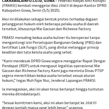
CAKRAWALAINFO.CO.ID
,
GOWA
– Federasi Rakyat Anti Korupsi
(FRAKSI) kembali menggelar Aksi Jilid II di depan Kantor DPRD
Kabupaten Gowa, Senin (5/5/2025).
Aksi ini dilakukan sebagai bentuk protes terhadap dugaan
pelanggaran hukum oleh beberapa pelaku usaha di daerah
tersebut, khususnya Mie Gacoan dan Richeese Factory.
FRAKSI menuding kedua usaha kuliner itu beroperasi tanpa
mengantongi izin Persetujuan Bangunan Gedung (PBG) dan
Sertifikat Laik Fungsi (SLF), yang dinilai melanggar prinsip
keadilan dan tata kelola usaha yang sehat.
“Kami mendesak DPRD Gowa segera menggelar Rapat Dengar
Pendapat (RDP) untuk mengusut legalitas operasional Mie
Gacoan dan Richeese Factory. Kami juga meminta Dinas PTSP
segera menertibkan kedua usaha tersebut sesuai aturan
hukum,” tegas Muh Fajar Nur, Jenderal Lapangan FRAKSI.
Ia menegaskan, aksi ini akan terus berlanjut hingga tuntutan
mereka ditindaklanjuti.
“Sesuai komitmen kami, aksi ini akan berlanjut ke Jilid III
dengan jumlah massa yang lebih besar,” ucapnya.