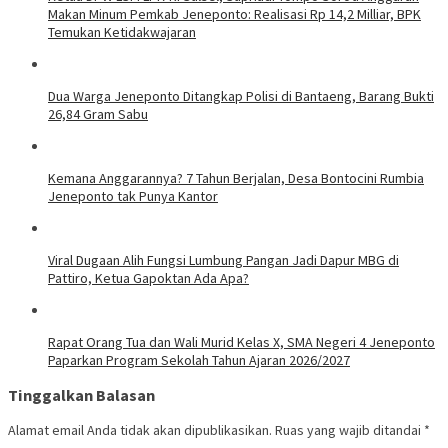
Makan Minum Pemkab Jeneponto: Realisasi Rp 14,2 Milliar, BPK
Temukan Ketidakwajaran
Dua Warga Jeneponto Ditangkap Polisi di Bantaeng, Barang Bukti
26,84 Gram Sabu
Kemana Anggarannya? 7 Tahun Berjalan, Desa Bontocini Rumbia
Jeneponto tak Punya Kantor
Viral Dugaan Alih Fungsi Lumbung Pangan Jadi Dapur MBG di
Pattiro, Ketua Gapoktan Ada Apa?
Rapat Orang Tua dan Wali Murid Kelas X, SMA Negeri 4 Jeneponto
Paparkan Program Sekolah Tahun Ajaran 2026/2027
Tinggalkan Balasan
Alamat email Anda tidak akan dipublikasikan.
Ruas yang wajib ditandai
*