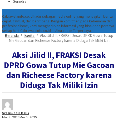
Gerindra
Tentang
Cakrawalainfo.co.id hadir sebagai media online yang menyajikan berita
cepat, faktual, dan berimbang. Dengan komitmen pada kebenaran dan
profesionalisme, kami menghadirkan informasi yang bisa Anda percaya
setiap hari. Cakrawalainfo.co.id — Akurat dan Terpercaya.
Beranda
Berita
Aksi Jilid II, FRAKSI Desak DPRD Gowa Tutup
Mie Gacoan dan Richeese Factory karena Diduga Tak Miliki Izin
Aksi Jilid II, FRAKSI Desak
DPRD Gowa Tutup Mie Gacoan
dan Richeese Factory karena
Diduga Tak Miliki Izin
Syamsuddin Malik
Mei 5, 2025
Mei 5, 2025