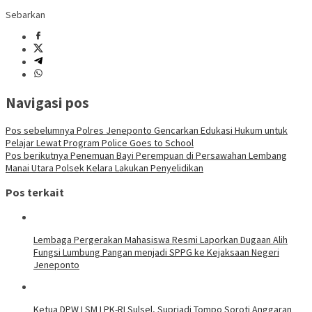
Sebarkan
Navigasi pos
Pos sebelumnya
Polres Jeneponto Gencarkan Edukasi Hukum untuk
Pelajar Lewat Program Police Goes to School
Pos berikutnya
Penemuan Bayi Perempuan di Persawahan Lembang
Manai Utara Polsek Kelara Lakukan Penyelidikan
Pos terkait
Lembaga Pergerakan Mahasiswa Resmi Laporkan Dugaan Alih
Fungsi Lumbung Pangan menjadi SPPG ke Kejaksaan Negeri
Jeneponto
Ketua DPW LSM LPK-RI Sulsel, Supriadi Tompo Soroti Anggaran