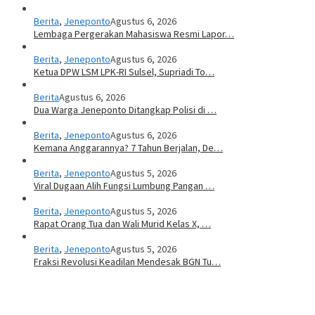
Berita
,
Jeneponto
Agustus 6, 2026
Lembaga Pergerakan Mahasiswa Resmi Lapor…
Berita
,
Jeneponto
Agustus 6, 2026
Ketua DPW LSM LPK-RI Sulsel, Supriadi To…
Berita
Agustus 6, 2026
Dua Warga Jeneponto Ditangkap Polisi di …
Berita
,
Jeneponto
Agustus 6, 2026
Kemana Anggarannya? 7 Tahun Berjalan, De…
Berita
,
Jeneponto
Agustus 5, 2026
Viral Dugaan Alih Fungsi Lumbung Pangan …
Berita
,
Jeneponto
Agustus 5, 2026
Rapat Orang Tua dan Wali Murid Kelas X, …
Berita
,
Jeneponto
Agustus 5, 2026
Fraksi Revolusi Keadilan Mendesak BGN Tu…