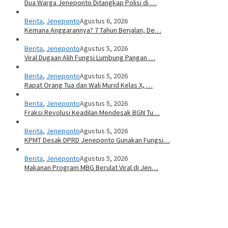
Dua Warga Jeneponto Ditangkap Polisi di …
Berita
,
Jeneponto
Agustus 6, 2026
Kemana Anggarannya? 7 Tahun Berjalan, De…
Berita
,
Jeneponto
Agustus 5, 2026
Viral Dugaan Alih Fungsi Lumbung Pangan …
Berita
,
Jeneponto
Agustus 5, 2026
Rapat Orang Tua dan Wali Murid Kelas X, …
Berita
,
Jeneponto
Agustus 5, 2026
Fraksi Revolusi Keadilan Mendesak BGN Tu…
Berita
,
Jeneponto
Agustus 5, 2026
KPMT Desak DPRD Jeneponto Gunakan Fungsi…
Berita
,
Jeneponto
Agustus 5, 2026
Makanan Program MBG Berulat Viral di Jen…