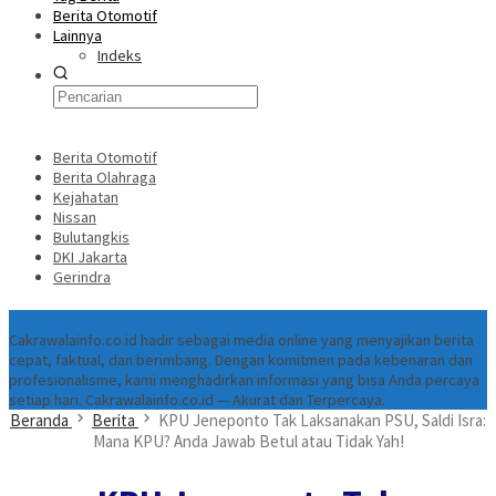
Berita Otomotif
Lainnya
Indeks
Berita Otomotif
Berita Olahraga
Kejahatan
Nissan
Bulutangkis
DKI Jakarta
Gerindra
Tentang
Cakrawalainfo.co.id hadir sebagai media online yang menyajikan berita
cepat, faktual, dan berimbang. Dengan komitmen pada kebenaran dan
profesionalisme, kami menghadirkan informasi yang bisa Anda percaya
setiap hari. Cakrawalainfo.co.id — Akurat dan Terpercaya.
Beranda
Berita
KPU Jeneponto Tak Laksanakan PSU, Saldi Isra:
Mana KPU? Anda Jawab Betul atau Tidak Yah!