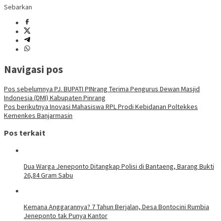
Sebarkan
Navigasi pos
Pos sebelumnya
PJ. BUPATI PINrang Terima Pengurus Dewan Masjid
Indonesia (DMI) Kabupaten Pinrang
Pos berikutnya
Inovasi Mahasiswa RPL Prodi Kebidanan Poltekkes
Kemenkes Banjarmasin
Pos terkait
Dua Warga Jeneponto Ditangkap Polisi di Bantaeng, Barang Bukti
26,84 Gram Sabu
Kemana Anggarannya? 7 Tahun Berjalan, Desa Bontocini Rumbia
Jeneponto tak Punya Kantor