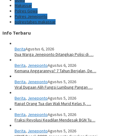
Gowa
Makassar
Polres Gowa
Polres Jeneponto
polrestabes makassar
Info Terbaru
Berita
Agustus 6, 2026
Dua Warga Jeneponto Ditangkap Polisi di …
Berita
,
Jeneponto
Agustus 6, 2026
Kemana Anggarannya? 7 Tahun Berjalan, De…
Berita
,
Jeneponto
Agustus 5, 2026
Viral Dugaan Alih Fungsi Lumbung Pangan …
Berita
,
Jeneponto
Agustus 5, 2026
Rapat Orang Tua dan Wali Murid Kelas X, …
Berita
,
Jeneponto
Agustus 5, 2026
Fraksi Revolusi Keadilan Mendesak BGN Tu…
Berita
,
Jeneponto
Agustus 5, 2026