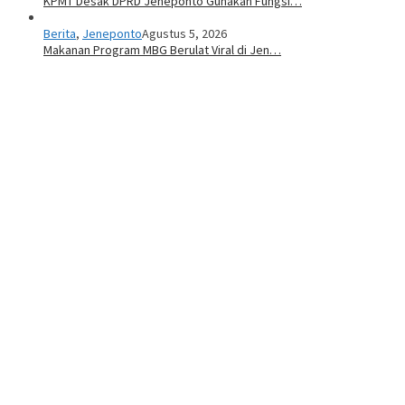
KPMT Desak DPRD Jeneponto Gunakan Fungsi…
Berita
,
Jeneponto
Agustus 5, 2026
Makanan Program MBG Berulat Viral di Jen…