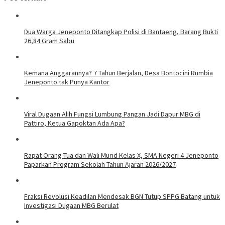
Dua Warga Jeneponto Ditangkap Polisi di Bantaeng, Barang Bukti
26,84 Gram Sabu
Kemana Anggarannya? 7 Tahun Berjalan, Desa Bontocini Rumbia
Jeneponto tak Punya Kantor
Viral Dugaan Alih Fungsi Lumbung Pangan Jadi Dapur MBG di
Pattiro, Ketua Gapoktan Ada Apa?
Rapat Orang Tua dan Wali Murid Kelas X, SMA Negeri 4 Jeneponto
Paparkan Program Sekolah Tahun Ajaran 2026/2027
Fraksi Revolusi Keadilan Mendesak BGN Tutup SPPG Batang untuk
Investigasi Dugaan MBG Berulat