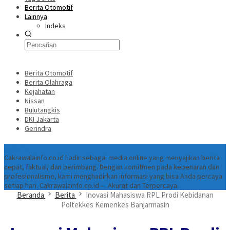
Berita Otomotif
Lainnya
Indeks
Berita Otomotif
Berita Olahraga
Kejahatan
Nissan
Bulutangkis
DKI Jakarta
Gerindra
Tentang
Cakrawalainfo.co.id hadir sebagai media online yang menyajikan berita
cepat, faktual, dan berimbang. Dengan komitmen pada kebenaran dan
profesionalisme, kami menghadirkan informasi yang bisa Anda percaya
setiap hari. Cakrawalainfo.co.id — Akurat dan Terpercaya.
Beranda
Berita
Inovasi Mahasiswa RPL Prodi Kebidanan
Poltekkes Kemenkes Banjarmasin