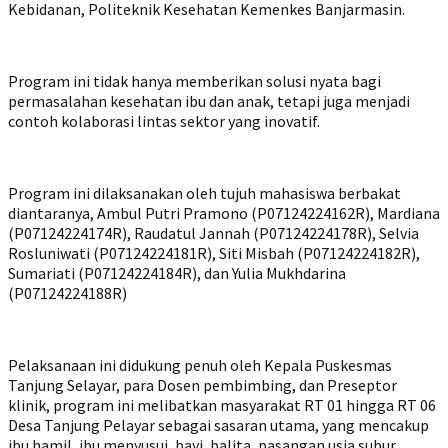
Kebidanan, Politeknik Kesehatan Kemenkes Banjarmasin.
Program ini tidak hanya memberikan solusi nyata bagi
permasalahan kesehatan ibu dan anak, tetapi juga menjadi
contoh kolaborasi lintas sektor yang inovatif.
Program ini dilaksanakan oleh tujuh mahasiswa berbakat
diantaranya, Ambul Putri Pramono (P07124224162R), Mardiana
(P07124224174R), Raudatul Jannah (P07124224178R), Selvia
Rosluniwati (P07124224181R), Siti Misbah (P07124224182R),
Sumariati (P07124224184R), dan Yulia Mukhdarina
(P07124224188R)
Pelaksanaan ini didukung penuh oleh Kepala Puskesmas
Tanjung Selayar, para Dosen pembimbing, dan Preseptor
klinik, program ini melibatkan masyarakat RT 01 hingga RT 06
Desa Tanjung Pelayar sebagai sasaran utama, yang mencakup
ibu hamil, ibu menyusui, bayi, balita, pasangan usia subur