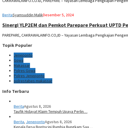
CAKRAWALAINFO.CO.ID, PAREPARE – Yayasan Lembaga Pengkajian Pengemb
Berita
Syamsuddin Malik
Desember 5, 2024
Sinergi YLP2EM dan Pemkot Parepare Perkuat UPTD P
PAREPARE, CAKRAWALAINFO.CO,ID – Yayasan Lembaga Pengkajian Pengemb
Topik Populer
Jeneponto
Gowa
Makassar
Polres Gowa
Polres Jeneponto
polrestabes makassar
Info Terbaru
Berita
Agustus 8, 2026
Taufik Hidayat Klaim Tempuh Upaya Perlin…
Berita
,
Jeneponto
Agustus 8, 2026
Kepala Desa Bontocini Rumbia Bungkam Saa…