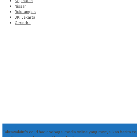
Kejahatan
Nissan
Bulutangkis
DKI Jakarta
Gerindra
Tentang
Cakrawalainfo.co.id hadir sebagai media online yang menyajikan berita 