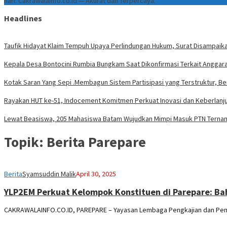
hari. Cakrawalainfo.co.id — Akurat dan Terpercaya.
Headlines
Taufik Hidayat Klaim Tempuh Upaya Perlindungan Hukum, Surat Disampaika
Kepala Desa Bontocini Rumbia Bungkam Saat Dikonfirmasi Terkait Angga
Kotak Saran Yang Sepi .Membagun Sistem Partisipasi yang Terstruktur, Be
Rayakan HUT ke-51, Indocement Komitmen Perkuat Inovasi dan Keberlanju
Lewat Beasiswa, 205 Mahasiswa Batam Wujudkan Mimpi Masuk PTN Terna
Topik:
Berita Parepare
Berita
Syamsuddin Malik
April 30, 2025
YLP2EM Perkuat Kelompok Konstituen di Parepare: Baha
CAKRAWALAINFO.CO.ID, PAREPARE – Yayasan Lembaga Pengkajian dan Pem