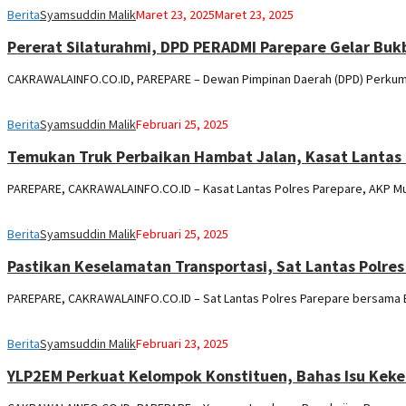
Berita
Syamsuddin Malik
Maret 23, 2025
Maret 23, 2025
Pererat Silaturahmi, DPD PERADMI Parepare Gelar Bu
CAKRAWALAINFO.CO.ID, PAREPARE – Dewan Pimpinan Daerah (DPD) Perkum
Berita
Syamsuddin Malik
Februari 25, 2025
Temukan Truk Perbaikan Hambat Jalan, Kasat Lantas
PAREPARE, CAKRAWALAINFO.CO.ID – Kasat Lantas Polres Parepare, AKP M
Berita
Syamsuddin Malik
Februari 25, 2025
Pastikan Keselamatan Transportasi, Sat Lantas Polr
PAREPARE, CAKRAWALAINFO.CO.ID – Sat Lantas Polres Parepare bersama Bal
Berita
Syamsuddin Malik
Februari 23, 2025
YLP2EM Perkuat Kelompok Konstituen, Bahas Isu Keker