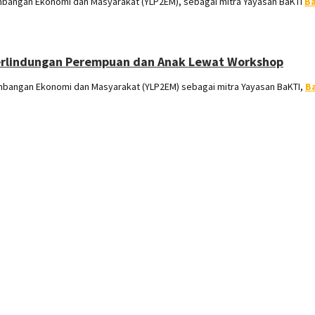
angan Ekonomi dan Masyarakat (YLP2EM), sebagai mitra Yayasan BaKTI
B
erlindungan Perempuan dan Anak Lewat Workshop
angan Ekonomi dan Masyarakat (YLP2EM) sebagai mitra Yayasan BaKTI,
B