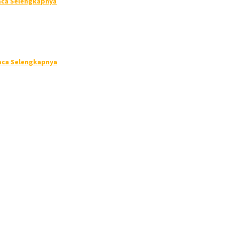
aca Selengkapnya
aca Selengkapnya