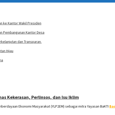
n ke Kantor Wakil Presiden
ran Pembangunan Kantor Desa
rkelanjutan dan Transparan.
tan Hijau
ma
s Kekerasan, Perlinsos, dan Isu Iklim
berdayaan Ekonomi Masyarakat (YLP2EM) sebagai mitra Yayasan BaKTI
Ba