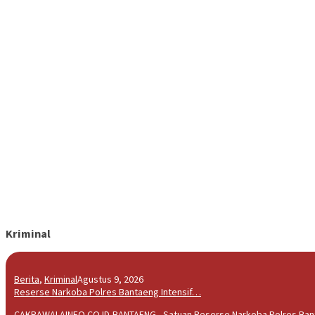
Kriminal
Berita
,
Kriminal
Agustus 9, 2026
Reserse Narkoba Polres Bantaeng Intensif…
CAKRAWALAINFO.CO.ID,BANTAENG - Satuan Reserse Narkoba Polres Banta