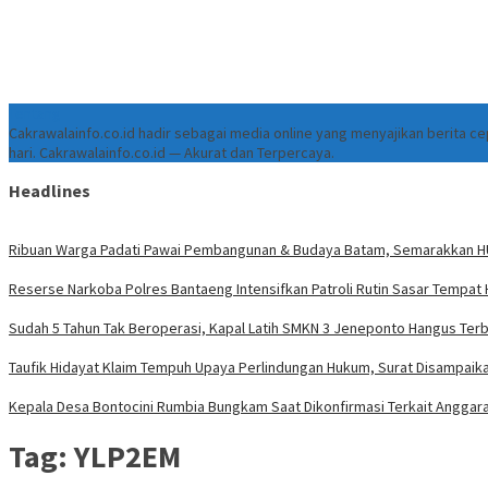
Tentang
Cakrawalainfo.co.id hadir sebagai media online yang menyajikan berita 
hari. Cakrawalainfo.co.id — Akurat dan Terpercaya.
Headlines
Ribuan Warga Padati Pawai Pembangunan & Budaya Batam, Semarakkan HU
Reserse Narkoba Polres Bantaeng Intensifkan Patroli Rutin Sasar Tempat
Sudah 5 Tahun Tak Beroperasi, Kapal Latih SMKN 3 Jeneponto Hangus Ter
Taufik Hidayat Klaim Tempuh Upaya Perlindungan Hukum, Surat Disampaika
Kepala Desa Bontocini Rumbia Bungkam Saat Dikonfirmasi Terkait Angga
Tag:
YLP2EM