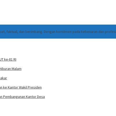
cepat, faktual, dan berimbang. Dengan komitmen pada kebenaran dan profes
T ke-81 RI
 Hiburan Malam
bakar
n ke Kantor Wakil Presiden
ran Pembangunan Kantor Desa