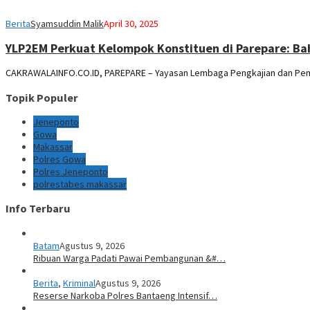
Berita
Syamsuddin Malik
April 30, 2025
YLP2EM Perkuat Kelompok Konstituen di Parepare: Baha
CAKRAWALAINFO.CO.ID, PAREPARE – Yayasan Lembaga Pengkajian dan Pem
Topik Populer
Jeneponto
Gowa
Makassar
Polres Gowa
Polres Jeneponto
polrestabes makassar
Info Terbaru
Batam
Agustus 9, 2026
Ribuan Warga Padati Pawai Pembangunan &#…
Berita
,
Kriminal
Agustus 9, 2026
Reserse Narkoba Polres Bantaeng Intensif…